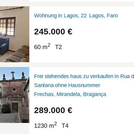
Wohnung in Lagos, 22
Lagos, Faro
37.1036
-8.67853
245.000
€
2
60 m
T2
Frei stehendes haus zu verkaufen in Rua d
Santana ohne Hausnummer
Frechas, Mirandela, Bragança
41.4104
-7.16421
289.000
€
2
1230 m
T4