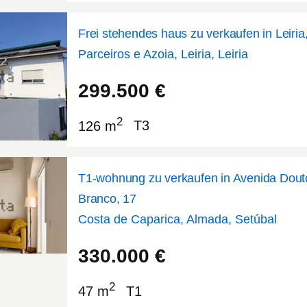
Frei stehendes haus zu verkaufen in Leiria
Parceiros e Azoia, Leiria, Leiria
39.7269
-8.8681
299.500
€
2
126 m
T3
T1-wohnung zu verkaufen in Avenida Dout
Branco, 17
Costa de Caparica, Almada, Setúbal
38.6431
-9.23229
330.000
€
2
47 m
T1