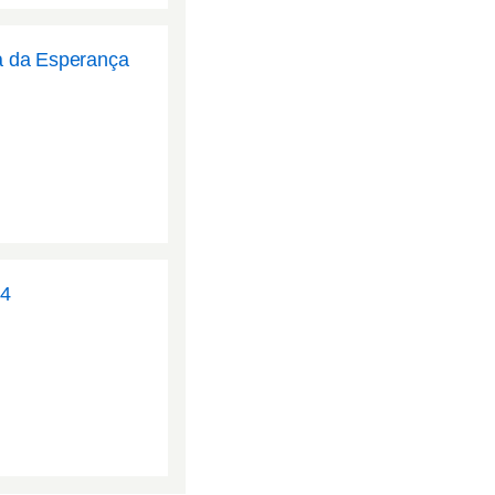
a da Esperança
04