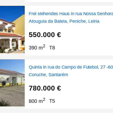
Frei stehendes Haus in rua Nossa Senhor
Atouguia da Baleia, Peniche, Leiria
39.3211
-9.33915
550.000
€
2
390 m
T8
Quinta in rua do Campo de Futebol, 27 -6
Coruche, Santarém
38.9127
-8.49639
780.000
€
2
800 m
T5