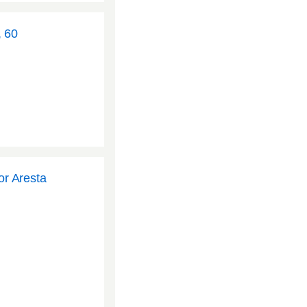
, 60
or Aresta