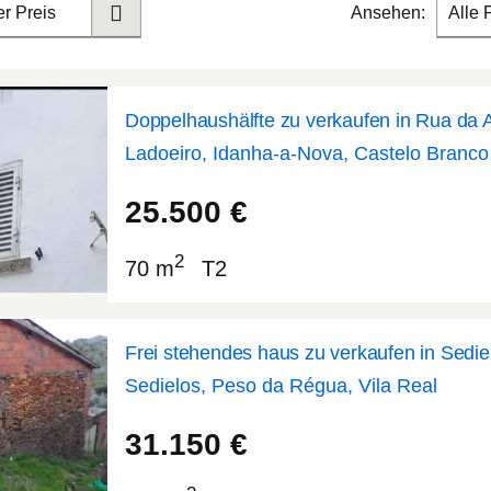
er Preis
Ansehen:
Alle 
Doppelhaushälfte zu verkaufen in Rua da 
Ladoeiro, Idanha-a-Nova, Castelo Branco
39.8339
-7.26045
25.500
€
2
70 m
T2
Frei stehendes haus zu verkaufen in Sedie
Sedielos, Peso da Régua, Vila Real
41.1975
-7.86473
31.150
€