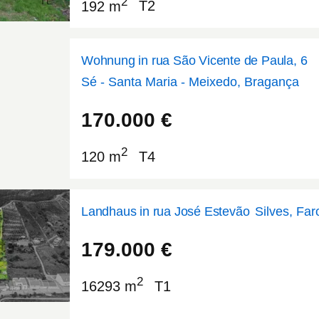
2
192 m
T2
Wohnung in rua São Vicente de Paula, 6
Sé - Santa Maria - Meixedo, Bragança
41.7971
-6.77241
170.000
€
2
120 m
T4
Landhaus in rua José Estevão
Silves, Far
37.1974
-8.44565
179.000
€
2
16293 m
T1