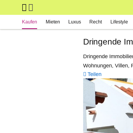
Skip to main content
Main navigation
Kaufen
Mieten
Luxus
Recht
Lifestyle
Dringende Im
Dringende Immobilie
Wohnungen, Villen, 
Teilen