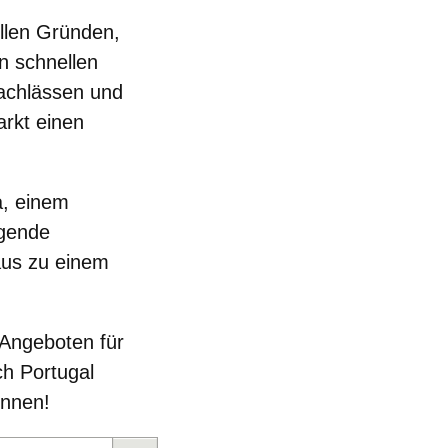
ellen Gründen,
n schnellen
nachlässen und
arkt einen
a, einem
ngende
aus zu einem
 Angeboten für
h Portugal
önnen!