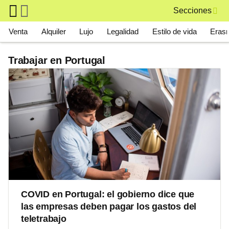
Skip to main content
Secciones
Main navigation
Venta
Alquiler
Lujo
Legalidad
Estilo de vida
Eras
Trabajar en Portugal
COVID en Portugal: el gobierno dice que
las empresas deben pagar los gastos del
teletrabajo