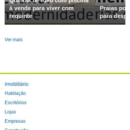
Quintas de luxo com piscina
à venda para viver com
Praias por
requinte
para despo
Ver mais
Footer main menu
Imobiliário
Habitação
Escritórios
Lojas
Empresas