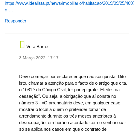
https://www.idealista.pt/news/imobiliario/habitacao/2019/09/25/409
o-…
Responder
Vera Barros
3 Março 2022, 17:17
In reply to
Vejo alguma contradição na
by
geral-484-10a0e
Devo começar por esclarecer que não sou jurista. Dito
isto, chamar a atenção para o facto de o artigo que cita,
o 1081.º do Código Civil, ter por epígrafe "Efeitos da
cessação". Ou seja, a obrigação que aí consta no
número 3 - «O arrendatário deve, em qualquer caso,
mostrar o local a quem o pretender tomar de
arrendamento durante os três meses anteriores à
desocupação, em horário acordado com o senhorio.» -
só se aplica nos casos em que o contrato de