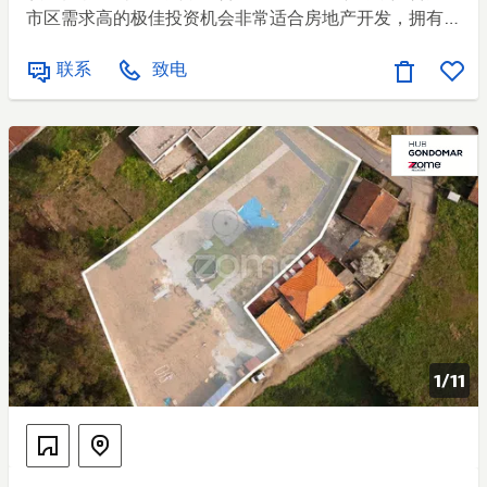
市区需求高的极佳投资机会非常适合房地产开发，拥有中
心位置和良好的升值潜力 建设可行性： ·根据现行城市标
联系
致电
准，有条件建设四层建筑的土地 地区： ·土地面积：284
平方米 位置与交通： ·合并的城市区域 ·良好的道路通达 ·
便捷连接主要道路 ·附近公共交通 商业与服务： ·本地商
业 ·超市 ·公用事业及其他重要设备 注：项目中的照片为
3D图像 如需了解更多关于此领域或其他领域的信息，请
联系我们： () + () SIGLA，你的房地产中介！ 能源率:
Exempt ref: 013/23.
1/
11