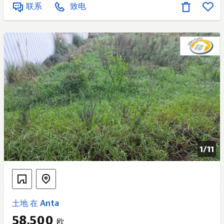
联系
致电
面积：302 平方米 附属建筑总面积：80 平方米 靠近海
滩，位于安静的住宅区。 参考编号 Lenossa：RL004 我
们处理所有必要的交易文件。 我们在买卖契约前后提供
支持。.
1/
11
土地 在 Anta
58,500
欧