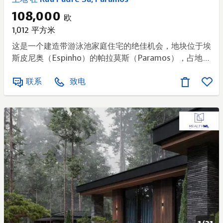
108,000
欧
1,012 平方米
这是一个建造带游泳池家庭住宅的绝佳机会，地块位于埃
斯皮尼奥（Espinho）的帕拉莫斯（Paramos），占地
1,012 平方米。 该地块对应第 14/82 号土地细分许可证中
联系
致电
的 2 号地块，为开发一个舒适、现代且完全符合您需求
的住宅项目提供了理想条件。 建筑占地面积为 200 平方
米，总建筑面积可达 320 平方米，附属建筑面积为 80
平方米，足以打造一栋宽敞、实用且拥有出色户外空间的
住宅。 主要特点： - 住宅建设用地； - 地块总面积：
1,012 平方米； - 建筑占地面积：200 平方米； - 总建筑
面积：320 平方米； - 附属建筑面积：80 平方米； - 第
14/82 号土地细分许可证之 2 号地块； - 可