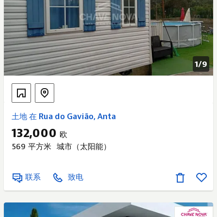
1/
9
土地 在 Rua do Gavião, Anta
132,000
欧
569 平方米
城市（太阳能）
联系
致电