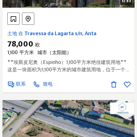
1/
31
土地 在 Travessa da Lagarta s/n, Anta
78,000
欧
1,100 平方米
城市（太阳能）
**埃斯皮尼奥（Espinho）1,100平方米绝佳建筑用地**
这是一块面积为1,100平方米的城市建筑用地，位于一个
拥有全新高标准住宅的开发区内。 该开发区环境极其宁
联系
致电
静，地块位于道路尽头，编号为8号地块。 地块周边有一
小片森林，赋予其如天堂般的环境，非常适合建造带有游
泳池及其他配套设施的住宅，为房产营造出一种宁静的隐
居氛围。 该地块距离埃斯皮尼奥海滩和火车站不到10分
钟路程，距离A29和A41高速公路入口仅5分钟路程。 地
处盖亚（Gaia）和波尔图（Porto）市15分钟半径范围
内，是那些既想享受宁静生活，又想靠近城市的人们的理
想之选。 注意：所展示的照片仅为对未来环境和舒适度