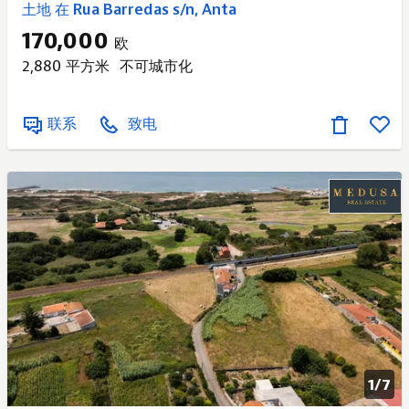
土地 在 Rua Barredas s/n, Anta
170,000
欧
2,880 平方米
不可城市化
联系
致电
1/
7