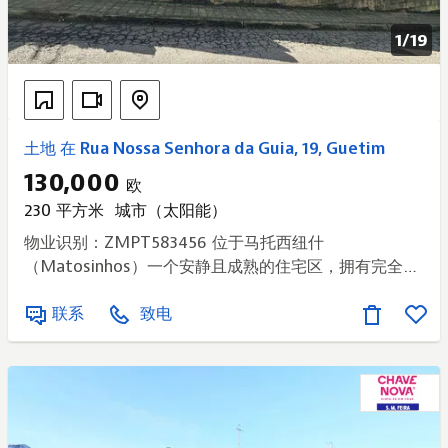
1/
19
土地 在 Rua Nossa Senhora da Guia, 19, Guetim
130,000
欧
230 平方米
城市（太阳能）
物业识别：ZMPT583456 位于马托西纽什
（Matosinhos）一个安静且成熟的住宅区，拥有完全批
准的建筑许可证的优质城市地块，该地区以其生活质量、
联系
致电
便利性和广泛的服务而闻名。对于希望立即开始建设的人
来说，这是一个理想的机会，可以受益于一个为执行而完
全准备好的现代化且实用的建筑项目。已批准项目 – 单
户住宅 底层 - 宽敞的客厅 – 30.92 平方米 - 厨房 –
14.98 平方米 - 卧室 – 11.95 平方米 - 浴室 – 4.98 平方
米 - 入口门厅和交通区域 - 车库 – 17.59 平方米 一楼 -