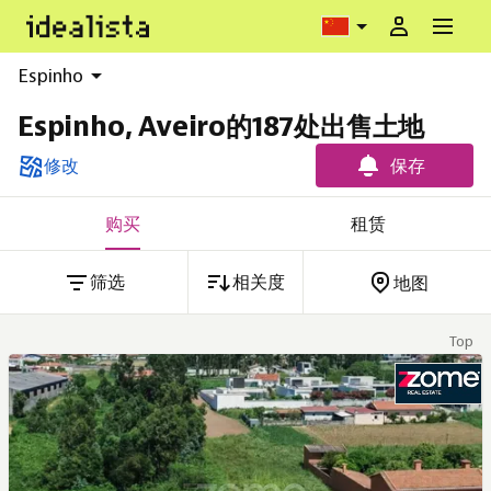
Espinho
Espinho, Aveiro的187处出售土地
修改
保存
购买
租赁
筛选
相关度
地图
Top