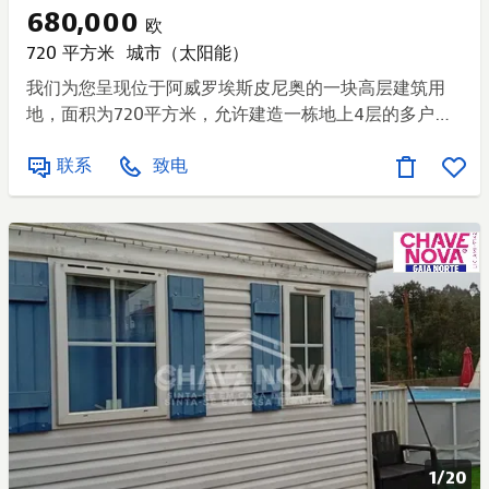
680,000
欧
720 平方米
城市（太阳能）
我们为您呈现位于阿威罗埃斯皮尼奥的一块高层建筑用
地，面积为720平方米，允许建造一栋地上4层的多户住
宅楼。 底层应规划为商业或服务用途，为投资或城市发
联系
致电
展提供绝佳机会。 战略位置： 距离埃斯皮尼奥烤炉260
米 距离埃斯皮尼奥市政厅850米 距离埃斯皮尼奥市场1公
里 距离埃斯皮尼奥海滩1.5公里 这块土地潜力巨大，无论
是对于希望在埃斯皮尼奥最具价值的地区之一创建多户住
宅项目的投资者还是建筑商来说，都是如此。 || 示意图
（非真实） 需要更多信息吗？ 我们非常乐意帮助您找到
最适合您家庭的房子。 与我们一起发现它。 不要错过这
个机会！ 除了这处房产外，我们还有更多房产，肯定符
合您的需求。 立即安排您的参观！ 我们免费处理整个
1/
20