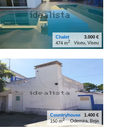
Chalet
3.000
€
2
Viseu, Viseu
474 m
40.6388
-7.92658
Countryhouse
1.400
€
2
Odemira, Beja
150 m
37.724
-8.78176