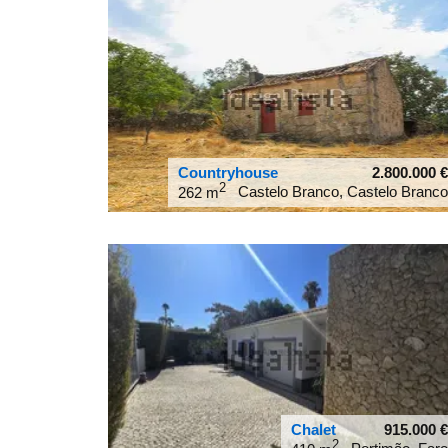
Countryhouse
2.800.000
€
2
Castelo Branco, Castelo Branco
262 m
39.8257
-7.49437
Chalet
915.000
€
2