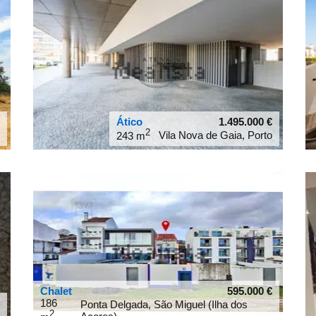
Ático
1.495.000
€
2
Vila Nova de Gaia, Porto
243 m
41.1349
-8.66704
Chalet
595.000
€
186
Ponta Delgada, São Miguel (Ilha dos
2