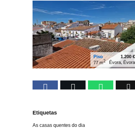
Piso
1.200
€
2
Évora, Évora
77 m
38.5697
-7.91255
Etiquetas
As casas quentes do dia