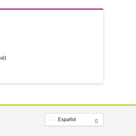
al)
Español