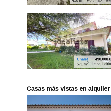
Portimão, Faro
410 m
37.1446
-8.58284
Chalet
490.000
€
2
Leiria, Leiria
571 m
39.7073
-8.87088
Casas más vistas en alquiler