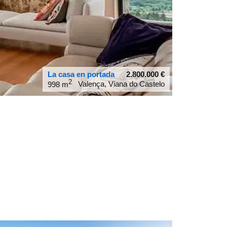
La casa en portada
2.800.000
€
2
Valença, Viana do Castelo
998 m
42.0212
-8.61415