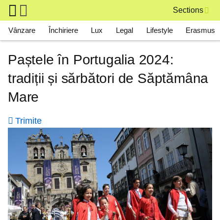
Skip to main content
Sections
Main navigation
Vânzare
Închiriere
Lux
Legal
Lifestyle
Erasmus
Paștele în Portugalia 2024:
tradiții și sărbători de Săptămâna
Mare
Trimite