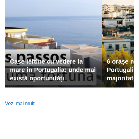
Case ieftine cu vedere la
6 orașe mic
mare în Portugalia: unde mai
Portugalia
există oportunități
majoritatea
ratează
Vezi mai mult