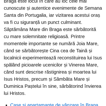
Braga este locul în care au loc cele mai
cunoscute și autentice evenimente de Semana
Santa din Portugalia, iar vizitarea acestui oraș
va fi cu siguranță un punct culminant.
Săptămâna Mare din Braga este
sărbătorită
cu mare solemnitate religioasă
. Printre
momentele importante se numără
Joia Mare
,
când se sărbătorește
Cina cea
de Taină și
localnicii experimentează reconstituirea lui Isus
spălând picioarele ucenicilor și
Vinerea Mare
,
când sunt descrise răstignirea și moartea lui
Isus Hristos, precum și
Sâmbăta Mare
și
Duminica Paștelui
în sine, sărbătorind învierea
lui Hristos.
Case și apartamante de vânzare în Braga