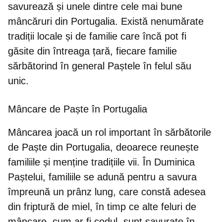
savurează și unele dintre cele mai bune
mâncăruri din Portugalia. Există nenumărate
tradiții locale și de familie care încă pot fi
găsite din întreaga țară, fiecare familie
sărbătorind în general Paștele în felul său
unic.
Mâncare de Paște în Portugalia
Mâncarea joacă un rol important în sărbătorile
de Paște din Portugalia, deoarece reunește
familiile și menține tradițiile vii. În
Duminica
Paștelui, familiile se adună pentru a savura
împreună un prânz lung
, care constă adesea
din friptură de miel, în timp ce alte feluri de
mâncare, cum ar fi codul, sunt savurate în