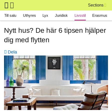
Skip to main content
Sections
Main navigation
Till salu
Uthyres
Lyx
Juridisk
Livsstil
Erasmus
Nytt hus? De här 6 tipsen hjälper
dig med flytten
Dela