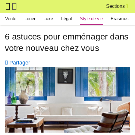
Skip to main content
Sections
Main navigation
Vente
Louer
Luxe
Légal
Style de vie
Erasmus
6 astuces pour emménager dans
votre nouveau chez vous
Partager