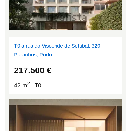
T0 à rua do Visconde de Setúbal, 320
Paranhos, Porto
41.1649
-8.60528
217.500
€
2
42 m
T0