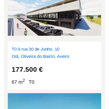
T0 à rua 30 de Junho, 10
Oiã, Oliveira do Bairro, Aveiro
40.5436
-8.53506
177.500
€
2
67 m
T0