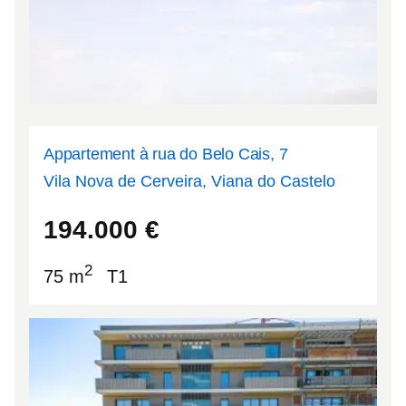
Appartement à rua do Belo Cais, 7
Vila Nova de Cerveira, Viana do Castelo
41.944
-8.74255
194.000
€
2
75 m
T1