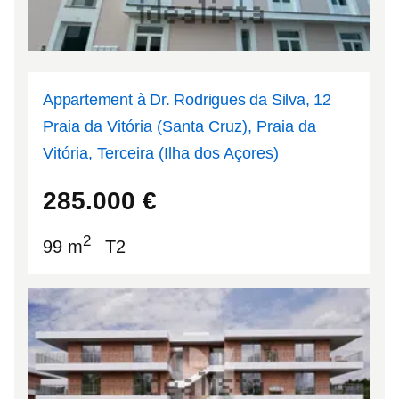
Appartement à Dr. Rodrigues da Silva, 12
Praia da Vitória (Santa Cruz), Praia da
Vitória, Terceira (Ilha dos Açores)
38.7323
-27.0597
285.000
€
2
99 m
T2