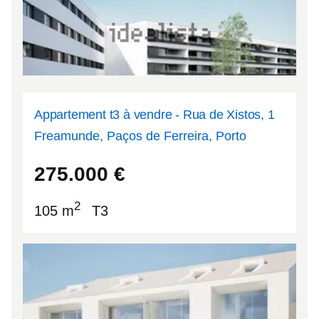
Appartement t3 à vendre - Rua de Xistos, 1
Freamunde, Paços de Ferreira, Porto
41.2845
-8.34477
275.000
€
2
105 m
T3