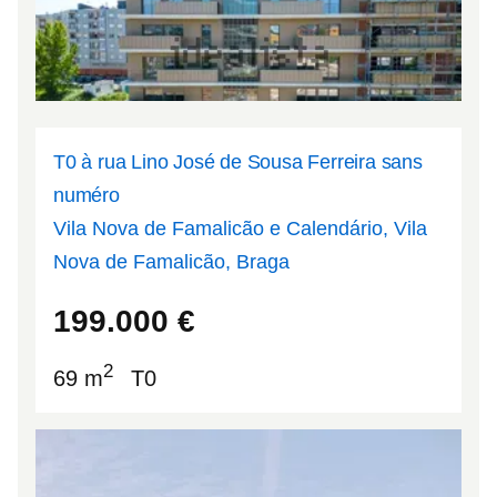
T0 à rua Lino José de Sousa Ferreira sans
numéro
Vila Nova de Famalicão e Calendário, Vila
Nova de Famalicão, Braga
41.4176
-8.52364
199.000
€
2
69 m
T0