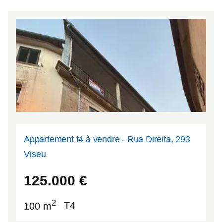
Appartement t4 à vendre - Rua Direita, 293
Viseu
40.6606
-7.90862
125.000
€
2
100 m
T4