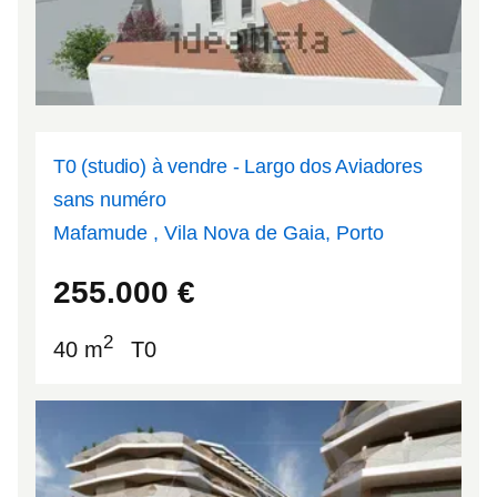
T0 (studio) à vendre - Largo dos Aviadores
sans numéro
Mafamude , Vila Nova de Gaia, Porto
41.127
-8.61105
255.000
€
2
40 m
T0