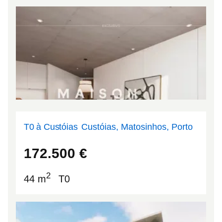
T0 à Custóias
Custóias, Matosinhos, Porto
41.1958
-8.65697
172.500
€
2
44 m
T0