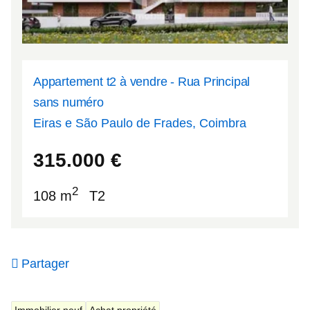
Appartement t2 à vendre - Rua Principal
sans numéro
Eiras e São Paulo de Frades, Coimbra
40.2631
-8.42963
315.000
€
2
108 m
T2
Partager
Immobilier neuf
Achat propriété