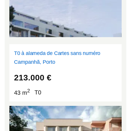
T0 à alameda de Cartes sans numéro
Campanhã, Porto
41.1637
-8.57593
213.000
€
2
43 m
T0