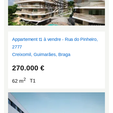
Appartement t1 à vendre - Rua do Pinheiro,
2777
Creixomil, Guimarães, Braga
41.4432
-8.30942
270.000
€
2
62 m
T1