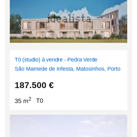
T0 (studio) à vendre - Pedra Verde
São Mamede de Infesta, Matosinhos, Porto
41.1944
-8.61399
187.500
€
2
35 m
T0