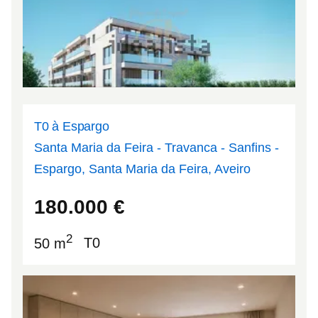
T0 à Espargo
Santa Maria da Feira - Travanca - Sanfins -
Espargo, Santa Maria da Feira, Aveiro
40.9317
-8.58042
180.000
€
2
50 m
T0