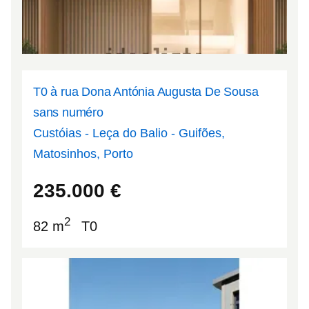
T0 à rua Dona Antónia Augusta De Sousa
sans numéro
Custóias - Leça do Balio - Guifões,
Matosinhos, Porto
41.2036
-8.64282
235.000
€
2
82 m
T0