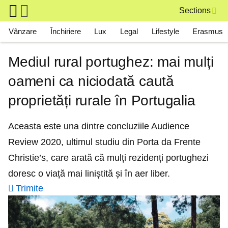
Skip to main content
Sections
Main navigation
Vânzare
Închiriere
Lux
Legal
Lifestyle
Erasmus
Mediul rural portughez: mai mulți
oameni ca niciodată caută
proprietăți rurale în Portugalia
Aceasta este una dintre concluziile Audience
Review 2020, ultimul studiu din Porta da Frente
Christie’s, care arată că mulți rezidenți portughezi
doresc o viață mai liniștită și în aer liber.
Trimite