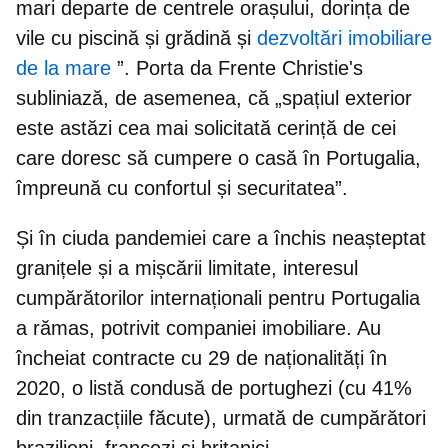
mari departe de centrele orașului, dorința de
vile cu piscină și grădină și
dezvoltări imobiliare
de la mare
”. Porta da Frente Christie's
subliniază, de asemenea, că „spațiul exterior
este astăzi cea mai solicitată cerință de cei
care doresc să cumpere o casă în Portugalia,
împreună cu confortul și securitatea”.
Și în ciuda pandemiei care a închis neașteptat
granițele și a mișcării limitate,
interesul
cumpărătorilor internaționali pentru Portugalia
a rămas
, potrivit companiei imobiliare. Au
încheiat contracte cu 29 de naționalități în
2020, o listă condusă de portughezi (cu 41%
din tranzacțiile făcute), urmată de cumpărători
brazilieni, francezi și britanici.