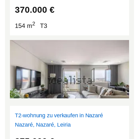
41.1292
-8.66708
370.000
€
2
154 m
T3
T2-wohnung zu verkaufen in Nazaré
Nazaré, Nazaré, Leiria
39.6009
-9.06714