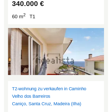
340.000
€
2
60 m
T1
T2-wohnung zu verkaufen in Caminho
Velho dos Barreiros
Caniço, Santa Cruz, Madeira (Ilha)
32.656
-16.8336