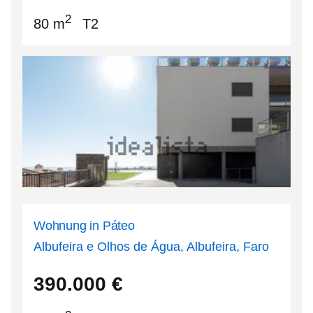
2
80 m
T2
Wohnung in Páteo
Albufeira e Olhos de Água, Albufeira, Faro
37.0903
-8.2698
390.000
€