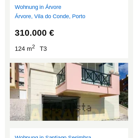
Wohnung in Árvore
Árvore, Vila do Conde, Porto
41.3422
-8.73336
310.000
€
2
124 m
T3
Wohnung in Santiago Sesimbra