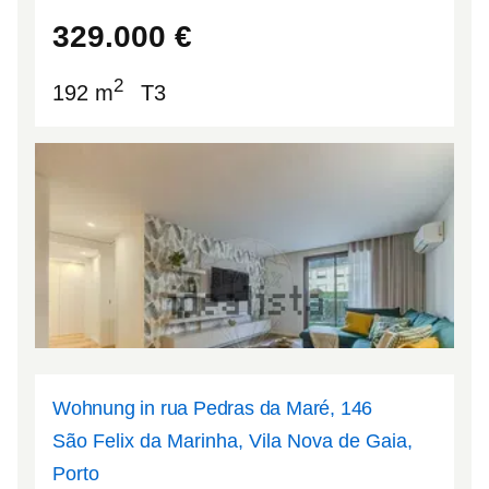
40.1626
-8.86446
329.000
€
2
192 m
T3
Wohnung in rua Pedras da Maré, 146
São Felix da Marinha, Vila Nova de Gaia,
Porto