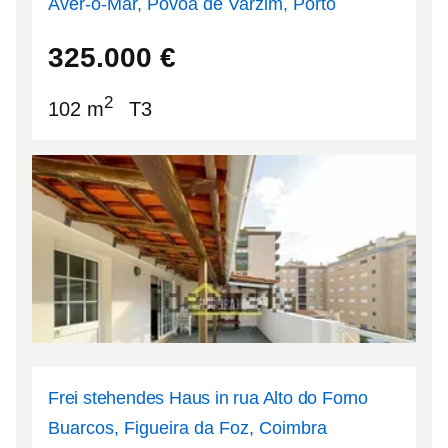
Aver-o-Mar, Póvoa de Varzim, Porto
41.3969
-8.77553
325.000
€
2
102 m
T3
Frei stehendes Haus in rua Alto do Forno
Buarcos, Figueira da Foz, Coimbra