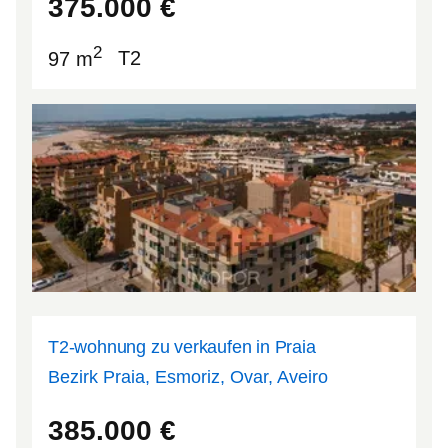
375.000
€
2
97 m
T2
T2-wohnung zu verkaufen in Praia
Bezirk Praia, Esmoriz, Ovar, Aveiro
40.9575
-8.65362
385.000
€