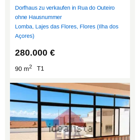
Dorfhaus zu verkaufen in Rua do Outeiro
ohne Hausnummer
Lomba, Lajes das Flores, Flores (Ilha dos
Açores)
39.4026
-31.1574
280.000
€
2
90 m
T1