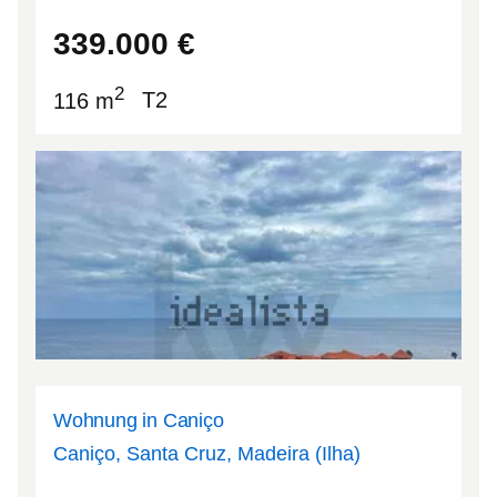
41.0221
-8.63996
339.000
€
2
116 m
T2
Wohnung in Caniço
Caniço, Santa Cruz, Madeira (Ilha)
32.6442
-16.8313