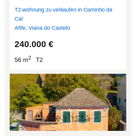
T2-wohnung zu verkaufen in Caminho da
Cal
Afife, Viana do Castelo
41.7678
-8.85462
240.000
€
2
56 m
T2