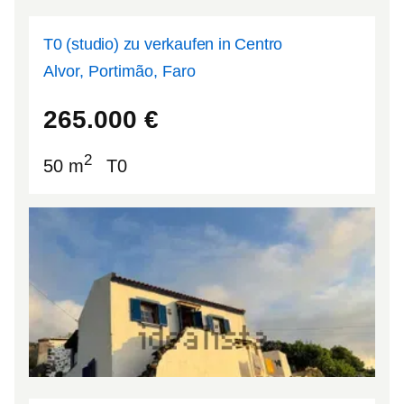
T0 (studio) zu verkaufen in Centro
Alvor, Portimão, Faro
37.131
-8.59337
265.000
€
2
50 m
T0