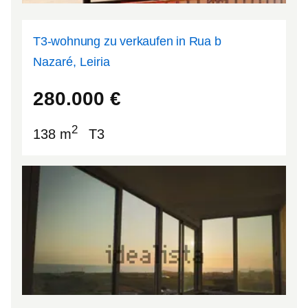
T3-wohnung zu verkaufen in Rua b
Nazaré, Leiria
39.6034
-9.06929
280.000
€
2
138 m
T3