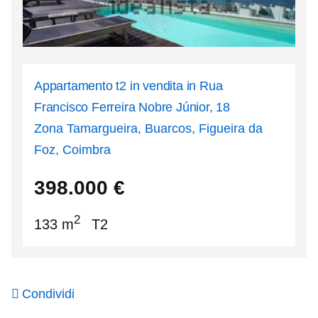
Appartamento t2 in vendita in Rua
Francisco Ferreira Nobre Júnior, 18
Zona Tamargueira, Buarcos, Figueira da
Foz, Coimbra
40.1704
-8.88608
398.000
€
2
133 m
T2
Condividi