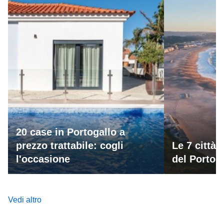
20 case in Portogallo a
prezzo trattabile: cogli
Le 7 città 
l'occasione
del Portog
Vedi altro