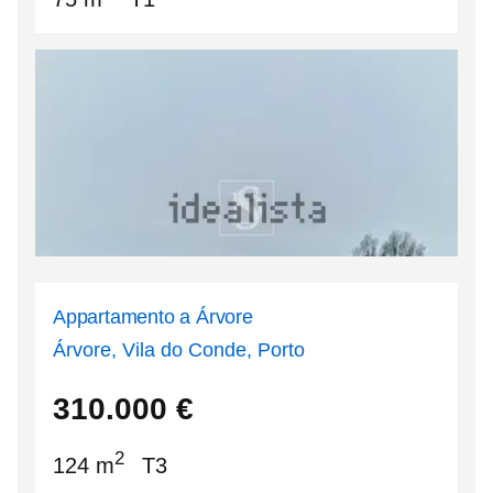
Appartamento a Árvore
Árvore, Vila do Conde, Porto
41.3422
-8.73336
310.000
€
2
124 m
T3