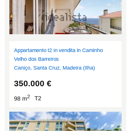
Appartamento t2 in vendita in Caminho
Velho dos Barreiros
Caniço, Santa Cruz, Madeira (Ilha)
32.656
-16.8336
350.000
€
2
98 m
T2