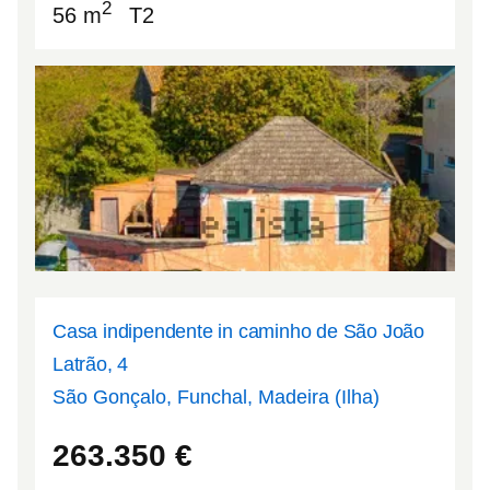
2
56 m
T2
Casa indipendente in caminho de São João
Latrão, 4
São Gonçalo, Funchal, Madeira (Ilha)
32.663
-16.88
263.350
€