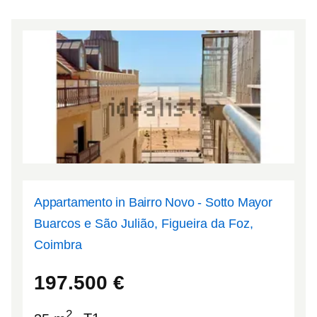
Appartamento in Bairro Novo - Sotto Mayor
Buarcos e São Julião, Figueira da Foz,
Coimbra
40.1501
-8.86323
197.500
€
2