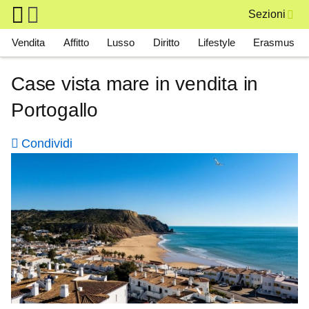
Skip to main content
Sezioni
Main navigation
Vendita
Affitto
Lusso
Diritto
Lifestyle
Erasmus
Case vista mare in vendita in
Portogallo
Condividi