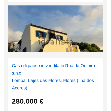
Casa di paese in vendita in Rua do Outeiro
s.n.c
Lomba, Lajes das Flores, Flores (Ilha dos
Açores)
39.4026
-31.1574
280.000
€