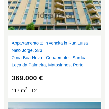
Appartamento t2 in vendita in Rua Luísa
Neto Jorge, 286
Zona Boa Nova - Cohaemato - Sardoal,
Leça da Palmeira, Matosinhos, Porto
41.2006
-8.7051
369.000
€
2
117 m
T2