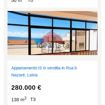
50 m
T0
Appartamento t3 in vendita in Rua b
Nazaré, Leiria
39.6034
-9.06929
280.000
€
2
138 m
T3