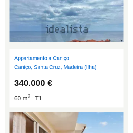
Appartamento a Caniço
Caniço, Santa Cruz, Madeira (Ilha)
32.6442
-16.8313
340.000
€
2
60 m
T1