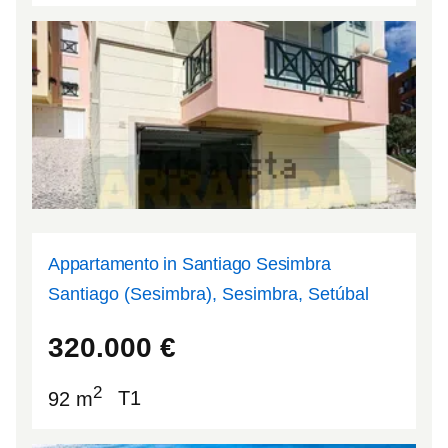
Appartamento in Santiago Sesimbra
Santiago (Sesimbra), Sesimbra, Setúbal
38.4462
-9.09816
320.000
€
2
92 m
T1