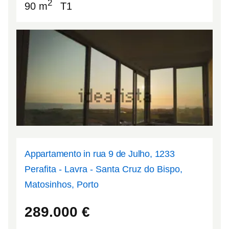
2
90 m
T1
Appartamento in rua 9 de Julho, 1233
Perafita - Lavra - Santa Cruz do Bispo,
Matosinhos, Porto
41.2321
-8.71364
289.000
€