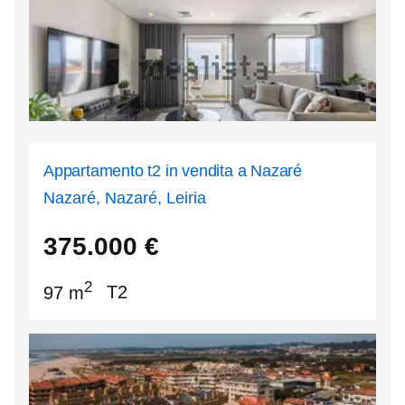
Appartamento t2 in vendita a Nazaré
Nazaré, Nazaré, Leiria
39.6009
-9.06714
375.000
€
2
97 m
T2