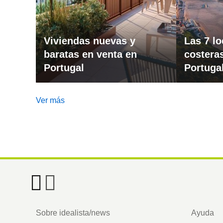
Viviendas nuevas y
Las 7 l
baratas en venta en
costera
Portugal
Portuga
Ver más
Footer
Sobre idealista/news
Ayuda