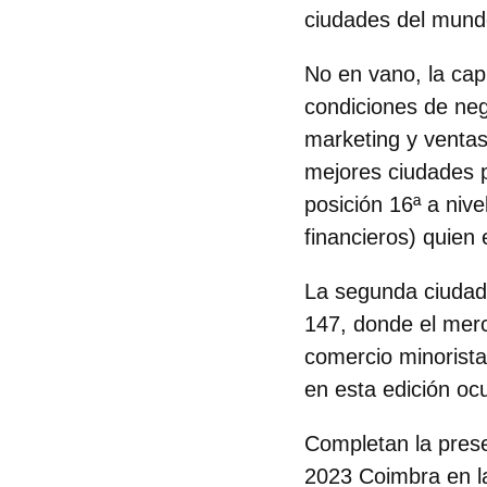
ciudades del mundo
No en vano,
la cap
condiciones de neg
marketing y ventas
mejores ciudades p
posición 16ª a niv
financieros) quien
La
segunda ciudad 
147
, donde el mer
comercio minorista
en esta edición oc
Completan la prese
2023
Coimbra en l