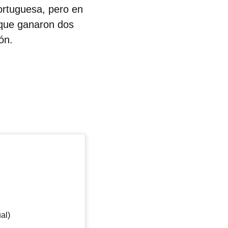
ortuguesa, pero en
0 que ganaron dos
ón.
al)