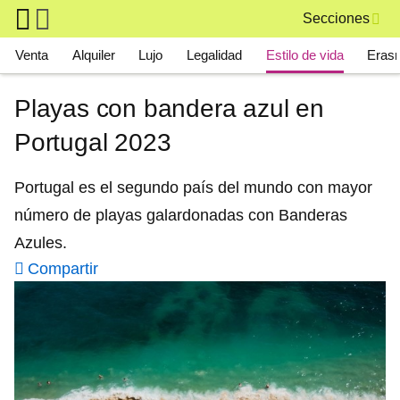
Skip to main content
Secciones
Main navigation
Venta
Alquiler
Lujo
Legalidad
Estilo de vida
Eras
Playas con bandera azul en
Portugal 2023
Portugal es el segundo país del mundo con mayor
número de playas galardonadas con Banderas
Azules.
Compartir