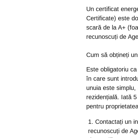
Un certificat ener
Certificate) este 
scară de la A+ (foar
recunoscuți de Ag
Cum să obțineți un 
Este
obligatoriu c
în care sunt introd
unuia este simplu,
rezidențială. Iată 
pentru proprietatea
Contactați un in
recunoscuți de Ag