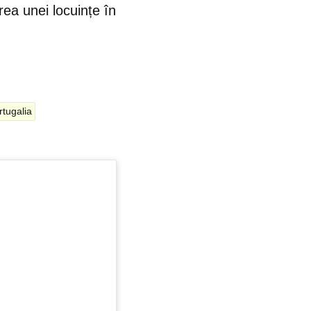
ea unei locuințe în
rtugalia