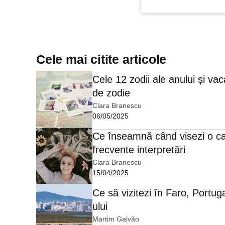
Cele mai citite articole
Cele 12 zodii ale anului și vac
de zodie
Clara Branescu
06/05/2025
Ce înseamnă când visezi o c
frecvente interpretări
Clara Branescu
15/04/2025
Ce să vizitezi în Faro, Portuga
ului
Martim Galvão