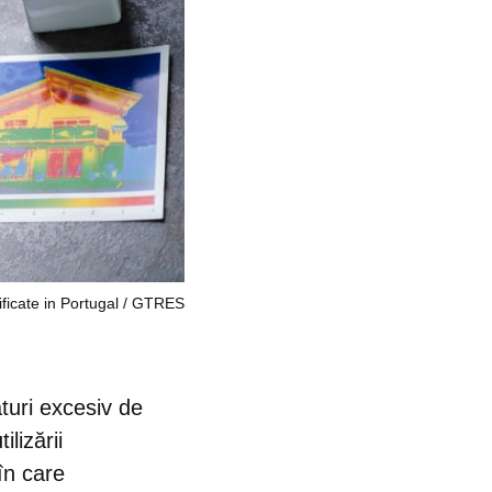
icate in Portugal
GTRES
turi excesiv de
lizării
 în care