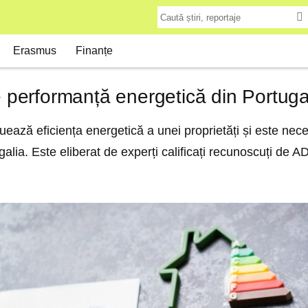
Erasmus
Finanțe
de performanță energetică din Portugal
ează eficiența energetică a unei proprietăți și este nec
tugalia. Este eliberat de experți calificați recunoscuți de