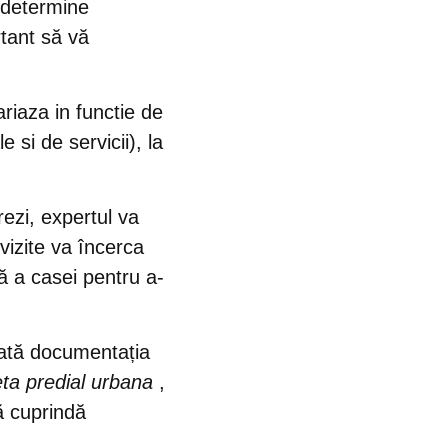
ă determine
rtant să vă
variaza in functie de
 si de servicii), la
rezi, expertul va
vizite va încerca
ă a casei pentru a-
toată documentația
ta predial urbana
,
să cuprindă