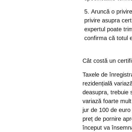
Aruncă o privire
privire asupra certi
expertul poate trim
confirma că totul e
Cât costă un certi
Taxele de înregistr
rezidențială variaz
deasupra, trebuie
variază foarte mult
jur de 100 de euro
preț de pornire apr
început va însemna