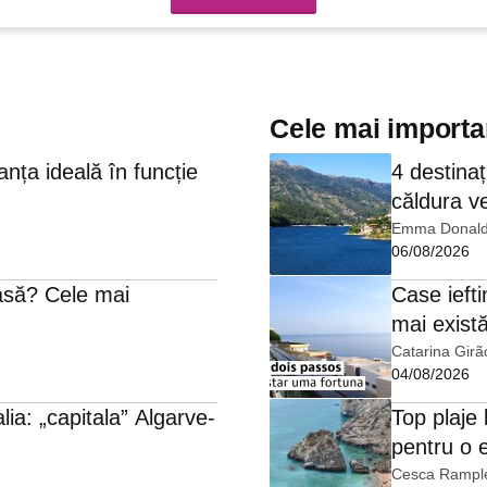
Cele mai importan
anța ideală în funcție
4 destinaț
căldura ve
Emma Donal
06/08/2026
asă? Cele mai
Case ieft
mai există
Catarina Girã
04/08/2026
lia: „capitala” Algarve-
Top plaje
pentru o 
Cesca Rampl