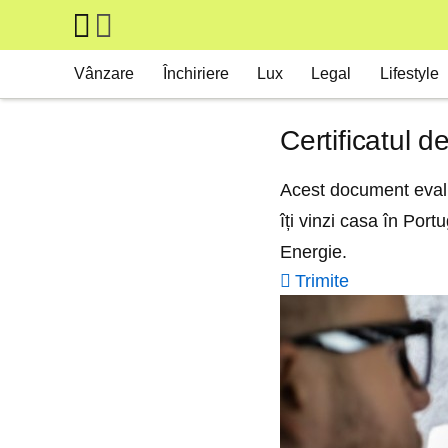
Skip to main content
Main navigation
Vânzare
Închiriere
Lux
Legal
Lifestyle
Certificatul 
Acest document evalu
îți vinzi casa în Por
Energie.
Trimite