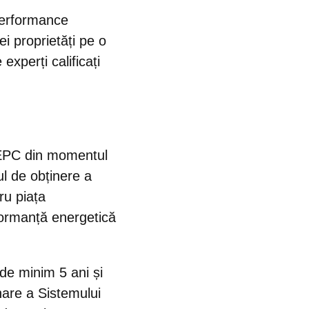
erformance
i proprietăți pe o
experți calificați
ă EPC din momentul
l de obținere a
ru piața
rformanță energetică
 de minim 5 ani și
nare a Sistemului