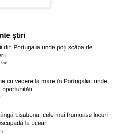
te știri
ii din Portugalia unde poți scăpa de
rii
dson
ine cu vedere la mare în Portugalia: unde
 oportunități
o
 lângă Lisabona: cele mai frumoase locuri
escapadă la ocean
ey