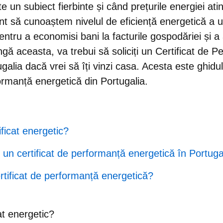
e un subiect fierbinte și când prețurile energiei ati
ant să cunoaștem nivelul de eficiență energetică a 
ntru a economisi bani la facturile gospodăriei și a
ngă aceasta, va trebui să soliciți un Certificat de 
galia dacă vrei să îți vinzi casa. Acesta este
ghidu
formanță energetică din Portugalia
.
ficat energetic?
 un certificat de performanță energetică în Portuga
rtificat de performanță energetică?
at energetic?