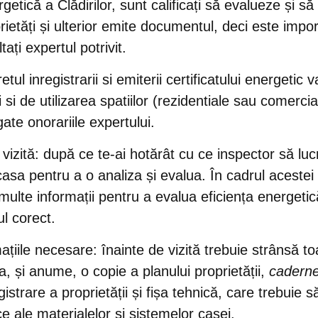
getică a Clădirilor, sunt calificați să evalueze și s
rietăți și ulterior emite documentul, deci este impo
ați expertul potrivit.
retul inregistrarii si emiterii certificatului energetic 
i de utilizarea spatiilor (rezidentiale sau comerciale
ate onorariile expertului.
vizită
: după ce te-ai hotărât cu ce inspector să luc
casa pentru a o analiza și evalua. În cadrul acestei 
ulte informații pentru a evalua eficiența energetic
ul corect.
mațiile necesare
: înainte de vizită trebuie strânsă 
a, și anume, o copie a planului proprietății,
caderne
egistrare a proprietății și fișa tehnică, care trebuie 
ice ale materialelor si sistemelor casei.