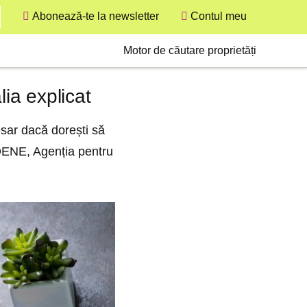
Abonează-te la newsletter
Contul meu
User
Secondary
Motor de căutare proprietăți
ia explicat
esar dacă dorești să
 ADENE, Agenția pentru