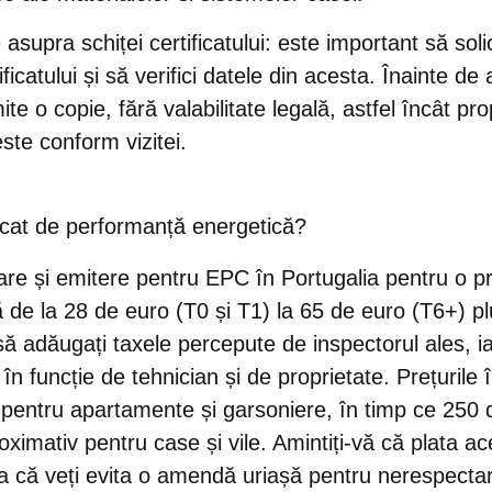
 asupra schiței certificatului
: este important să solic
ficatului și să verifici datele din acesta. Înainte de a 
ite o copie, fără valabilitate legală, astfel încât pr
ste conform vizitei.
ficat de performanță energetică?
are și emitere pentru EPC în Portugalia pentru o pr
ă de la 28 de euro (T0 și T1) la 65 de euro (T6+) 
 să adăugați
taxele percepute de inspectorul
ales, i
 în funcție de tehnician și de proprietate. Prețurile 
 pentru apartamente și garsoniere, în timp ce 250 
oximativ pentru case și vile. Amintiți-vă că plata a
 că veți evita o amendă uriașă pentru nerespectar