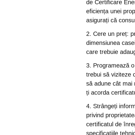
de Certificare Ener
eficiența unei prop
asigurați că consult
Cere un preț
: p
dimensiunea casei s
care trebuie adaug
Programează o 
trebui să viziteze 
să adune cât mai m
ți acorda certificat
Strângeți infor
privind proprietate
certificatul de înr
specificatiile tehn