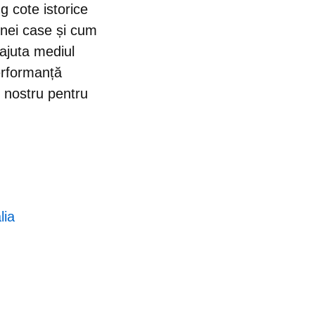
ng cote istorice
unei case și cum
 ajuta mediul
Performanță
l nostru pentru
lia