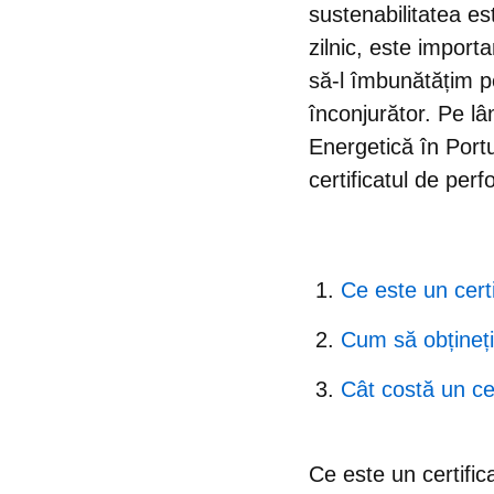
sustenabilitatea est
zilnic, este import
să-l îmbunătățim pe
înconjurător. Pe lâ
Energetică în Portu
certificatul de per
Ce este un certi
Cum să obțineți
Cât costă un ce
Ce este un certific