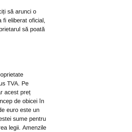
iți să arunci o
fi eliberat oficial,
oprietarul să poată
oprietate
plus TVA. Pe
ar acest preț
încep de obicei în
de euro este un
cestei sume pentru
ea legii.
Amenzile