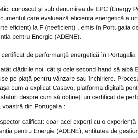
getic, cunoscut și sub denumirea de
EPC
(Energy P
documentul care
evaluează eficiența energetică a une
te eficient) la F (neeficient)
, emis în Portugalia de 
entia pentru Energie (ADENE).
certificat de performanță energetică în Portugalia
a atât clădirile noi, cât și cele second-hand să aib
use pe piață
pentru vânzare sau închiriere. Procesu
 așa cum a explicat Casavo, platforma digitală pent
5
sfaturi despre cum să obțineți un certificat de pe
 voastră din Portugalia
:
spector calificat
: doar acei experți cu o experiență
enția pentru Energie (ADENE), entitatea de gestio