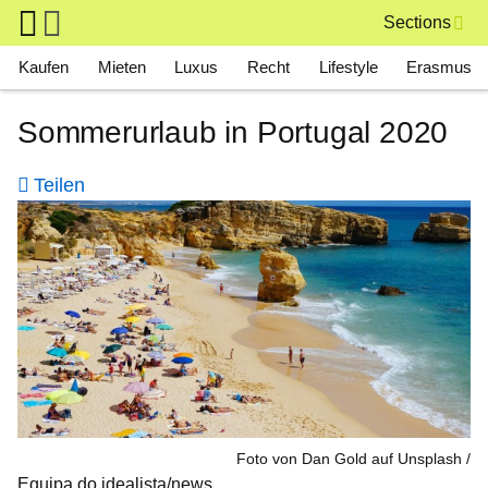
Skip to main content
Sections
Main navigation
Kaufen
Mieten
Luxus
Recht
Lifestyle
Erasmus
Sommerurlaub in Portugal 2020
Teilen
Foto von Dan Gold auf Unsplash
Equipa do idealista/news