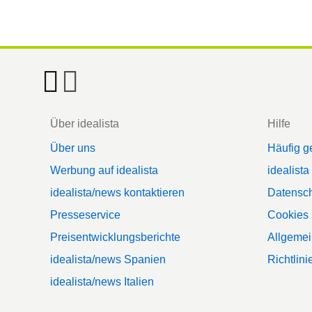
Footer
Über idealista
Hilfe
Über uns
Häufig g
Werbung auf idealista
idealista
idealista/news kontaktieren
Datensc
Presseservice
Cookies
Preisentwicklungsberichte
Allgeme
idealista/news Spanien
Richtlin
idealista/news Italien