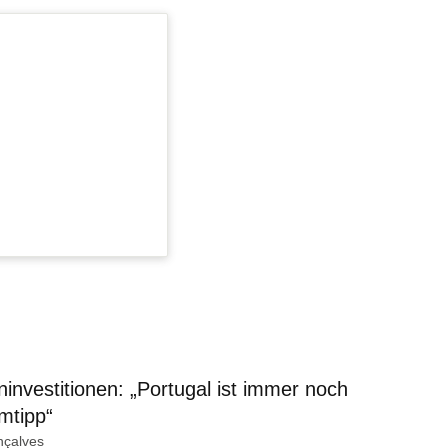
ninvestitionen: „Portugal ist immer noch
mtipp“
nçalves