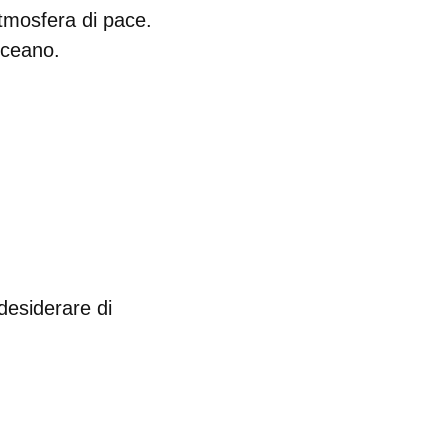
'atmosfera di pace.
'oceano.
 desiderare di