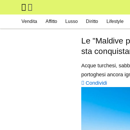
Skip to main content
Main navigation
Vendita
Affitto
Lusso
Diritto
Lifestyle
Le "Maldive p
sta conquistan
Acque turchesi, sabbi
portoghesi ancora ig
Condividi