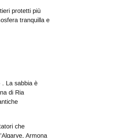
eri protetti più
osfera tranquilla e
o
. La sabbia è
una di Ria
antiche
tatori che
ell'Algarve, Armona