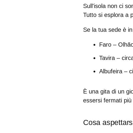
Sull'isola non ci s
Tutto si esplora a p
Se la tua sede è in
Faro
– Olhão 
Tavira
– circ
Albufeira
– ci
È una gita di un gio
essersi fermati più
Cosa aspettarsi