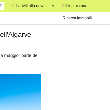
Iscriviti alla newsletter
Il tuo account
User
Secondary
Ricerca immobili
ell'Algarve
 la maggior parte dei