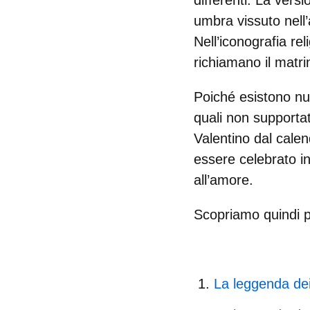
differenti
. La versi
umbra vissuto nell’
Nell’iconografia re
richiamano il matrim
Poiché esistono num
quali non supportat
Valentino dal calend
essere celebrato in
all’amore.
Scopriamo quindi p
La leggenda dei