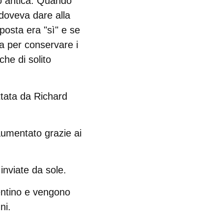
o antica. Quando
 doveva dare alla
sposta era "sì" e se
a per conservare i
che di solito
tata da Richard
aumentato grazie ai
inviate da sole
.
entino
e vengono
ni.