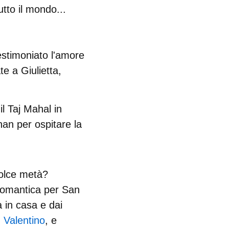
tutto il mondo...
testimoniato l'amore
te a Giulietta
,
l Taj Mahal in
an per ospitare la
dolce metà?
romantica per San
 in casa
e dai
 Valentino
, e