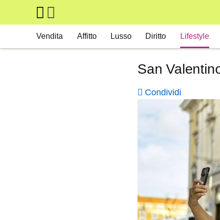
Skip to main content
Main navigation
Vendita
Affitto
Lusso
Diritto
Lifestyle
San Valentino:
Condividi