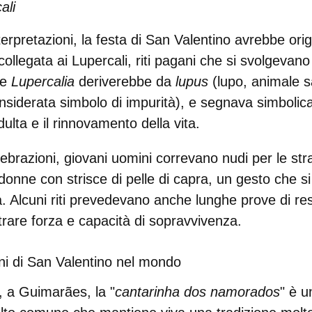
ali
erpretazioni, la
festa di San Valentino
avrebbe orig
collegata ai
Lupercali
, riti pagani che si svolgevano 
me
Lupercalia
deriverebbe da
lupus
(lupo, animale s
nsiderata simbolo di impurità), e segnava simbolic
dulta e il rinnovamento della vita.
ebrazioni, giovani uomini correvano
nudi per le st
onne con strisce di pelle di capra, un gesto che s
à
. Alcuni riti prevedevano anche lunghe prove di re
rare forza e capacità di sopravvivenza.
oni di San Valentino nel mondo
, a
Guimarães
, la "
cantarinha dos namorados
" è u