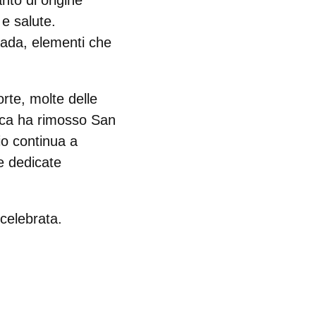
anto di origine
 e salute
.
pada
, elementi che
rte, molte delle
lica ha rimosso San
io continua a
ve dedicate
celebrata.