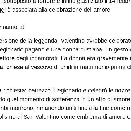
, sottoposto a torture e infine
giustiziato il 14 febb
gi è associata alla celebrazione dell’amore.
innamorati
ersione della leggenda,
Valentino avrebbe celebrato
legionario pagano e una donna cristiana
, un gesto 
ettore degli innamorati
. La donna era gravemente m
a, chiese al vescovo di unirli in matrimonio prima 
a richiesta:
battezzò il legionario
e celebrò le nozze
do quel momento di sofferenza in un atto di amore
bi morirono, rimanendo uniti fino alla fine come m
bolismo di San Valentino come emblema di
amore e