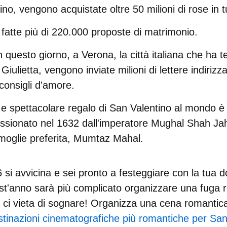
ino,
vengono acquistate oltre 50 milioni di rose
in 
 fatte
più di 220.000 proposte di matrimonio
.
n questo giorno, a
Verona
, la città italiana che ha 
Giulietta,
vengono inviate milioni di lettere indirizza
consigli d'amore.
 e spettacolare regalo di San Valentino al mondo è i
ssionato nel 1632 dall'imperatore Mughal Shah Jah
moglie preferita, Mumtaz Mahal.
26
si avvicina e sei pronto a festeggiare con la tua 
t'anno sarà più complicato organizzare una
fuga 
a ci vieta di sognare! Organizza una
cena romantica
stinazioni cinematografiche più romantiche per San