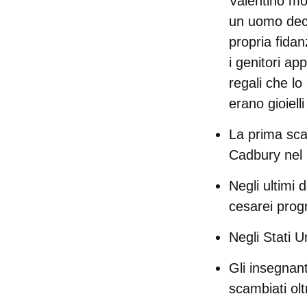
Valentino mo
un uomo deci
propria fida
i genitori a
regali che lo
erano gioielli
La
prima scat
Cadbury nel
Negli ultimi d
cesarei pro
Negli
Stati Un
Gli insegnant
scambiati oltr