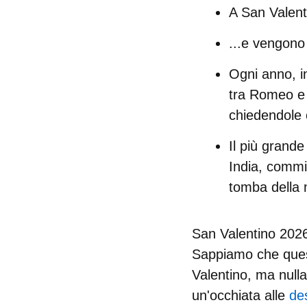
A San Valent
...e vengono
Ogni anno, i
tra Romeo e 
chiedendole 
Il più grande
India
, commi
tomba della 
San Valentino 20
Sappiamo che ques
Valentino
, ma null
un'occhiata alle
de