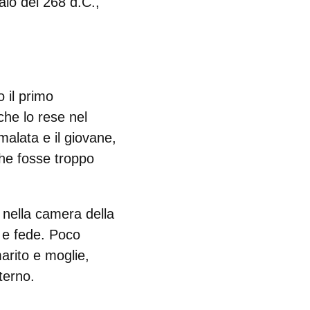
raio del 268 d.C.
,
 il primo
che lo rese nel
alata e il giovane,
che fosse troppo
 nella
camera della
 e fede. Poco
arito e moglie,
terno
.