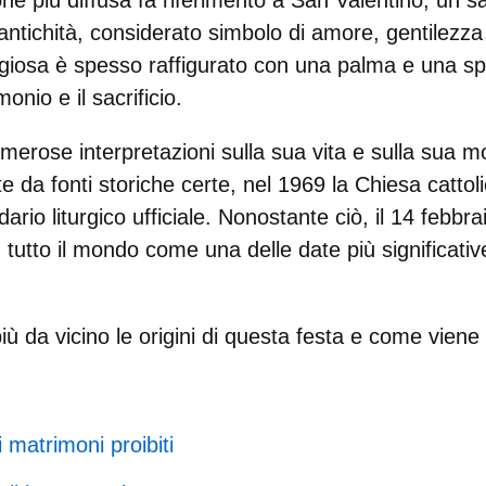
one più diffusa fa riferimento a
San Valentino
, un s
antichità, considerato simbolo di
amore, gentilezza
ligiosa è spesso raffigurato con una
palma
e una
s
onio e il sacrificio.
erose interpretazioni sulla sua vita e sulla sua mo
e da fonti storiche certe,
nel 1969 la Chiesa catto
ario liturgico ufficiale
. Nonostante ciò, il 14 febbra
 tutto il mondo come una delle date più significati
iù da vicino
le origini di questa festa
e
come viene 
 matrimoni proibiti