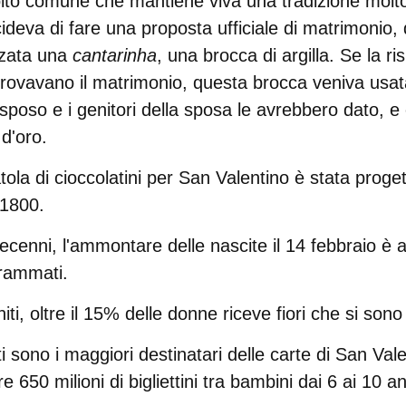
lto comune che mantiene viva una tradizione molt
deva di fare una proposta ufficiale di matrimonio,
nzata una
cantarinha
, una brocca di argilla. Se la ri
pprovavano il matrimonio, questa brocca veniva usat
 sposo e i genitori della sposa le avrebbero dato, e 
 d'oro.
ola di cioccolatini per San Valentino
è stata proget
 1800.
ecenni, l'
ammontare delle nascite il 14 febbraio è 
grammati
.
iti
, oltre il
15% delle donne riceve fiori che si sono 
i sono i maggiori destinatari delle carte di San Val
e 650 milioni di bigliettini tra bambini dai 6 ai 10 an