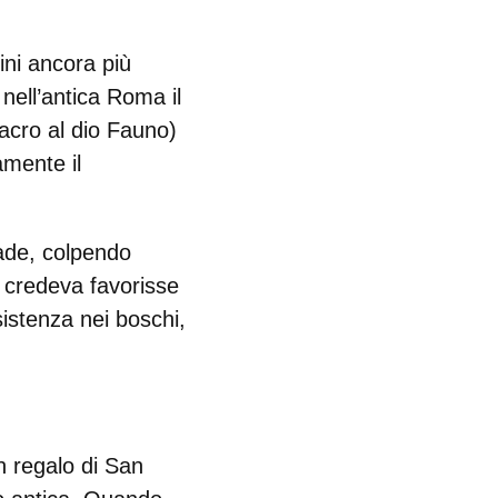
ini ancora più
nell’
antica Roma il
acro al dio
Fauno
)
amente il
rade
, colpendo
i credeva favorisse
sistenza nei boschi,
n regalo di San