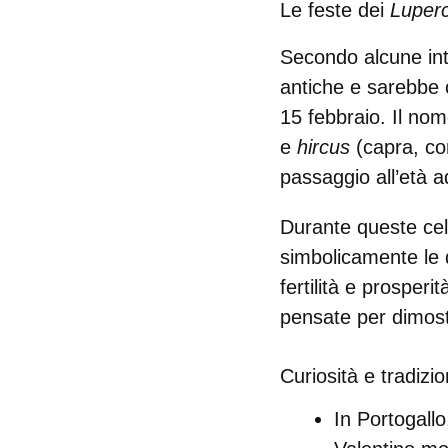
Le feste dei
Luperc
Secondo alcune int
antiche e sarebbe 
15 febbraio
. Il no
e
hircus
(capra, co
passaggio all’età a
Durante queste cel
simbolicamente le d
fertilità e prosperit
pensate per dimost
Curiosità e tradizi
In
Portogallo