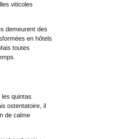
es viticoles
nes demeurent des
ansformées en hôtels
Mais toutes
temps.
les
quintas
s ostentatoire, il
ion de calme