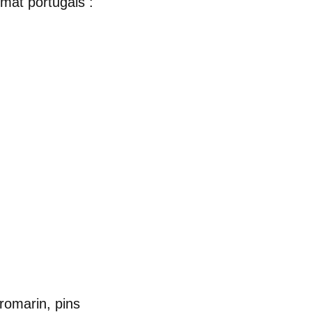
imat portugais
:
 romarin, pins