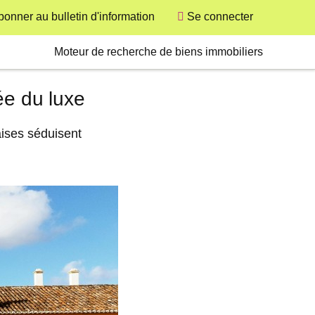
bonner au bulletin d'information
Se connecter
User
Secondary
Moteur de recherche de biens immobiliers
ée du luxe
aises séduisent