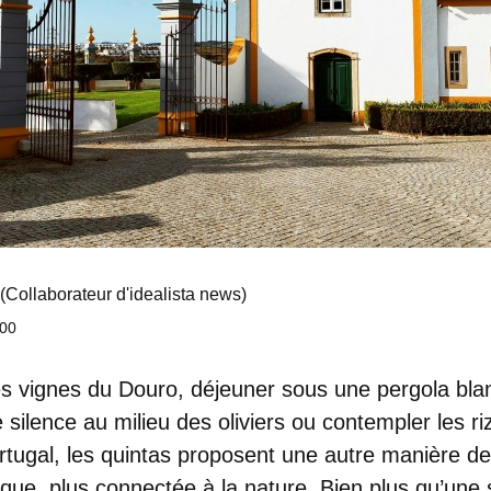
(Collaborateur d'idealista news)
:00
 vignes du Douro, déjeuner sous une pergola blan
e silence au milieu des oliviers ou contempler les 
tugal, les
quintas
proposent
une autre manière d
tique, plus connectée à la nature. Bien plus qu’une