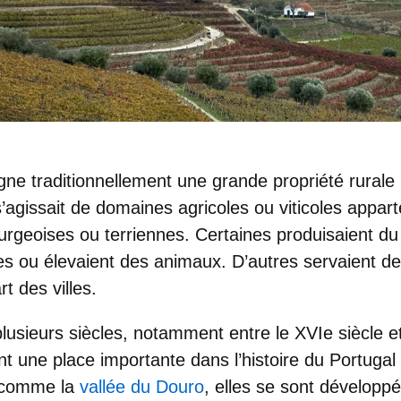
gne traditionnellement une
grande propriété rurale
s’agissait de
domaines agricoles ou viticoles
appart
urgeoises ou terriennes. Certaines produisaient du v
es ou élevaient des animaux. D’autres servaient d
t des villes.
usieurs siècles, notamment entre le XVIe siècle et 
nt une place importante dans l’
histoire du Portugal 
, comme la
vallée du Douro
, elles se sont développ