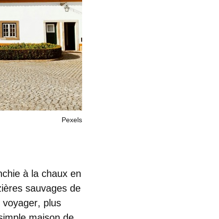
Pexels
chie à la chaux en
rizières sauvages de
e voyager
, plus
 simple maison de