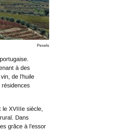
Pexels
 portugaise
.
enant à des
in, de l’huile
e résidences
le XVIIIe siècle,
rural
. Dans
ées grâce
à l’essor