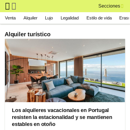
Skip to main content
Secciones
Main navigation
Venta
Alquiler
Lujo
Legalidad
Estilo de vida
Eras
Alquiler turístico
Los alquileres vacacionales en Portugal
resisten la estacionalidad y se mantienen
estables en otoño