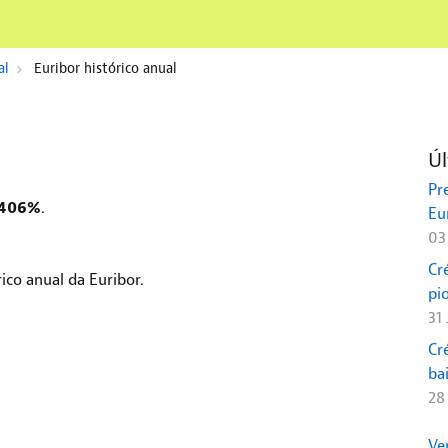
al
Euribor histórico anual
Úl
Pr
.
,406%
Eu
03
Cr
ico anual da Euribor.
pi
31
Cr
ba
28
Ve