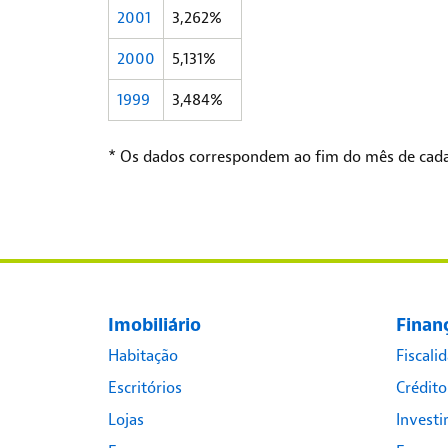
2001
3,262%
2000
5,131%
1999
3,484%
* Os dados correspondem ao fim do mês de cada
Imobiliário
Finan
Habitação
Fiscali
Escritórios
Crédito
Lojas
Invest