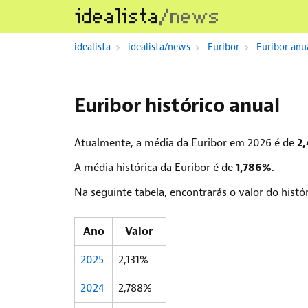
Passar
para
o
idealista
idealista/news
Euribor
Euribor anu
conteúdo
principal
Euribor histórico anual
Atualmente, a média da Euribor em 2026 é de
2
A média histórica da Euribor é de
.
1,786%
Na seguinte tabela, encontrarás o valor do histór
Ano
Valor
2025
2,131%
2024
2,788%