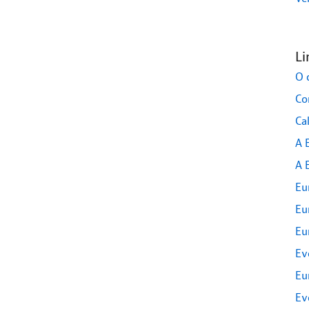
Li
O 
Co
Ca
A 
A 
Eu
Eu
Eu
Ev
Eu
Ev