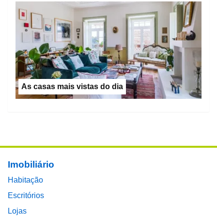
As casas mais vistas do dia
Footer main menu
Imobiliário
Habitação
Escritórios
Lojas