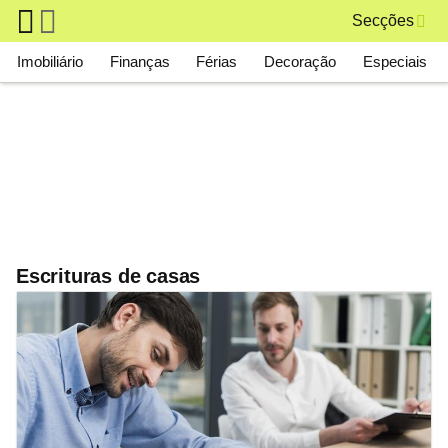
Skip to main content
Secções
Main navigation
Imobiliário
Finanças
Férias
Decoração
Especiais
Escrituras de casas