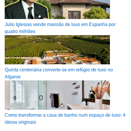
Julio Iglesias vende mansão de luxo em Espanha por
quatro milhões
Quinta centenária converte-se em refúgio de luxo no
Algarve
Como transformar a casa de banho num espaço de luxo: 4
ideias originais