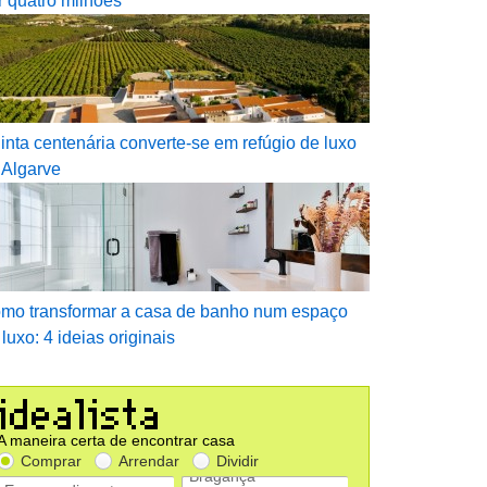
r quatro milhões
inta centenária converte-se em refúgio de luxo
 Algarve
mo transformar a casa de banho num espaço
 luxo: 4 ideias originais