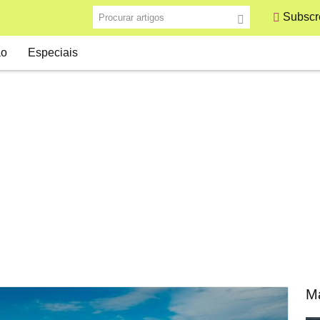
Procurar artigos
Subscre
ão
Especiais
Ma