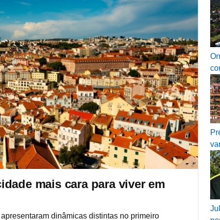
On
co
Pr
va
idade mais cara para viver em
Ju
 apresentaram dinâmicas distintas no primeiro