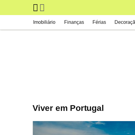
Skip to main content
Main navigation
Imobiliário
Finanças
Férias
Decoraç
Viver em Portugal