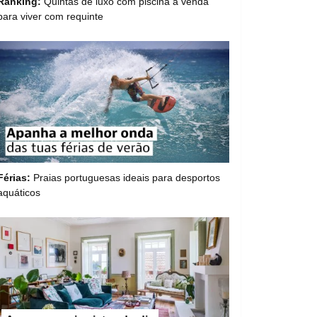
Ranking:
Quintas de luxo com piscina à venda
para viver com requinte
Férias:
Praias portuguesas ideais para desportos
aquáticos