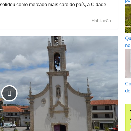
po
onsolidou como mercado mais caro do país, a Cidade
Habitação
Qu
no
Co
de