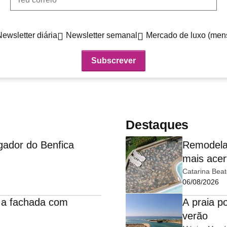
Newsletter diária
Newsletter semanal
Mercado de luxo (men
Destaques
gador do Benfica
Remodelar
mais ace
Catarina Bea
06/08/2026
 a fachada com
A praia p
verão