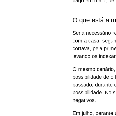
pago em maio, de 
O que está a mo
Seria necessário r
com a casa, segu
cortava, pela prime
levando os indexan
O mesmo cenário, t
possibilidade de 
passado, durante 
possibilidade. No 
negativos.
Em julho, perante 