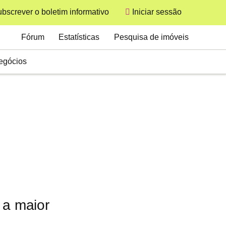
bscrever o boletim informativo
Iniciar sessão
User
Secondary
Fórum
Estatísticas
Pesquisa de imóveis
egócios
 a maior