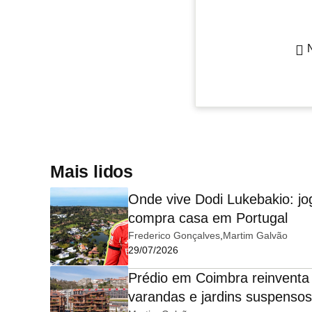
Mais lidos
Onde vive Dodi Lukebakio: jo
compra casa em Portugal
Frederico Gonçalves
Martim Galvão
29/07/2026
Prédio em Coimbra reinventa
varandas e jardins suspensos