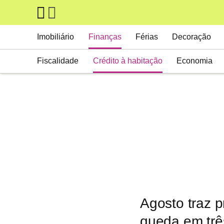
Skip to main content
Main navigation
Imobiliário
Finanças
Férias
Decoração
Fiscalidade
Crédito à habitação
Economia
Agosto traz p
queda em trê