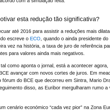
acordo com a simulação feita.
tivar esta redução tão significativa?
ecuar até 2016 para assistir a reduções mais dila
ndo escreve o
ECO
, quando o ainda presidente do
ira vez na história, a taxa de juro de referência p
tes para valores ainda mais negativos.
al como aponta o jornal, está a acontecer agora,
o BCE avançar com novos cortes de juros. Em mea
o fórum do BCE que decorreu em Sintra, Mario Dr
seguimento disso, as Euribor mergulharam rumo a 
um cenário económico “cada vez pior” na Zona Eur