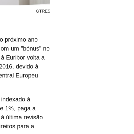
GTRES
 o próximo ano
com um "
bónus" no
 à Euribor
volta a
 2016
, devido à
entral Europeu
 indexado à
de 1%, paga a
 à última revisão
reitos para a