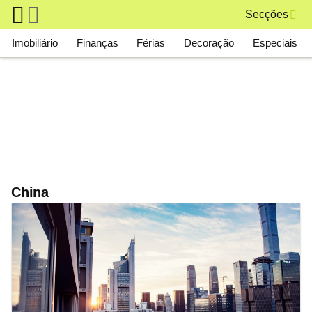
Skip to main content
Secções
Main navigation
Imobiliário
Finanças
Férias
Decoração
Especiais
China