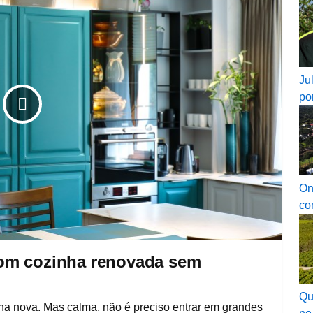
Ju
po
On
co
om cozinha renovada sem
Qu
nha nova. Mas calma, não é preciso entrar em grandes