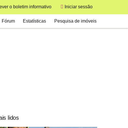
User
ver o boletim informativo
Iniciar sessão
Secondary
Fórum
Estatísticas
Pesquisa de imóveis
is lidos