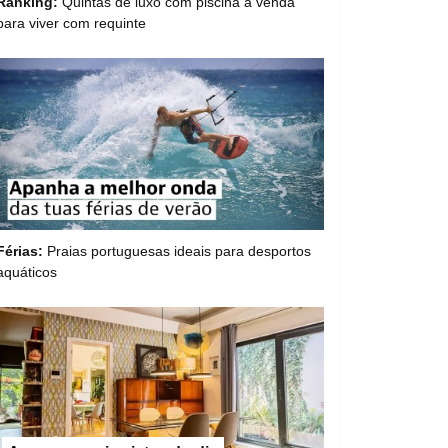
Ranking:
Quintas de luxo com piscina à venda
para viver com requinte
Férias:
Praias portuguesas ideais para desportos
aquáticos