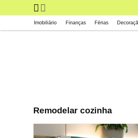
Skip to main content
Main navigation
Imobiliário
Finanças
Férias
Decoraç
Remodelar cozinha