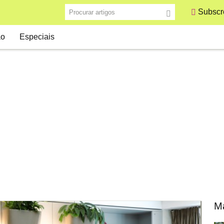
Procurar artigos
Subscre
ão
Especiais
Ma