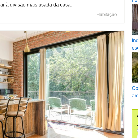
no
ar à divisão mais usada da casa.
Habitação
In
es
Co
ar