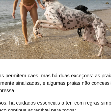
as permitem cães, mas há duas exceções: as
prai
amente sinalizadas, e algumas
praias não concess
xpressa.
s, há cuidados essenciais a ter, com regras sim
aço continua agradável para todos: