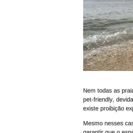
Nem todas as prai
pet-friendly
, devid
existe proibição e
Mesmo nesses caso
garantir que o esp