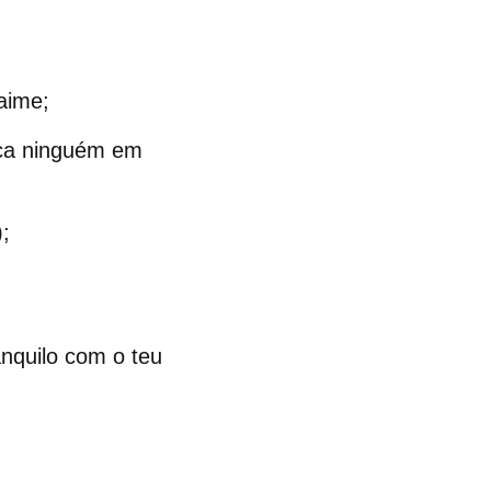
çaime
;
oca ninguém em
;
anquilo com o teu