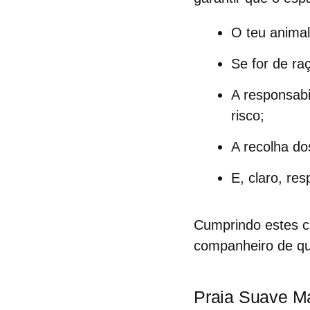
O teu anima
Se for de ra
A responsab
risco;
A
recolha do
E, claro, res
Cumprindo estes cu
companheiro de qu
Praia Suave M