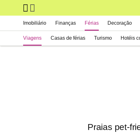
Skip to main content
Main navigation
Imobiliário
Finanças
Férias
Decoração
Viagens
Casas de férias
Turismo
Hotéis 
Praias pet-fr