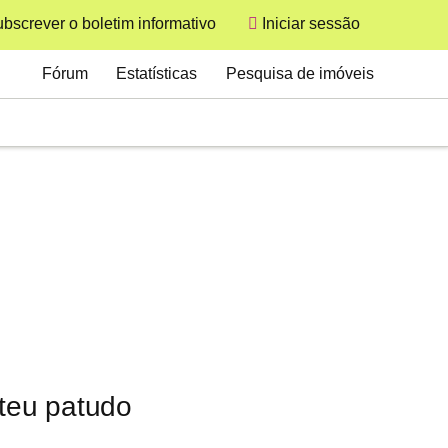
bscrever o boletim informativo
Iniciar sessão
User
Secondary
Fórum
Estatísticas
Pesquisa de imóveis
 teu patudo