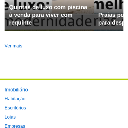
Quintas de luxo com piscina
à venda para viver com
Praias por
requinte
para despo
Ver mais
Footer main menu
Imobiliário
Habitação
Escritórios
Lojas
Empresas