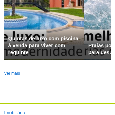
Quintas de luxo com piscina
à venda para viver com
Praias por
requinte
para despo
Ver mais
Footer main menu
Imobiliário