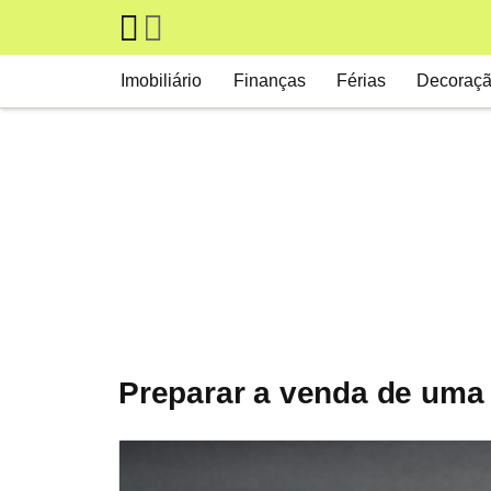
Skip to main content
Main navigation
Imobiliário
Finanças
Férias
Decoraç
Preparar a venda de uma