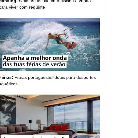
Ranking:
Quintas de luxo com piscina à venda
para viver com requinte
Férias:
Praias portuguesas ideais para desportos
aquáticos