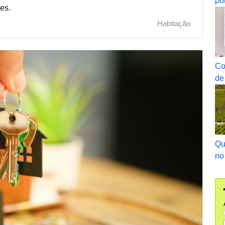
po
ões.
Habitação
Co
de
Qu
no