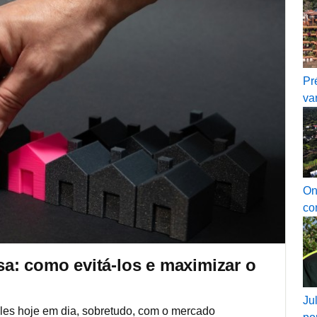
Pr
va
On
co
a: como evitá-los e maximizar o
Ju
les hoje em dia, sobretudo, com o mercado