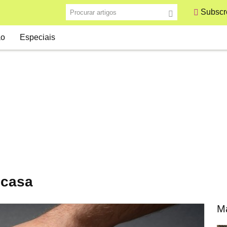
Procurar artigos
Subscre
ão
Especiais
 casa
Ma