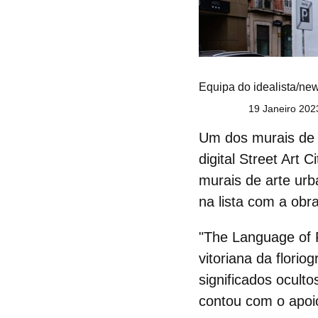
Equipa do idealista/ne
19 Janeiro 202
Um dos
murais de
digital Street Art
murais de arte ur
na lista com a obr
"The Language of 
vitoriana da flori
significados ocult
contou com o apoi