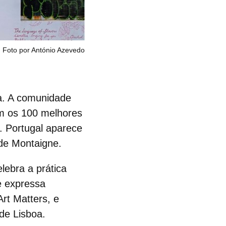
Foto por António Azevedo
a. A comunidade
om os
100 melhores
. Portugal aparece
 de Montaigne.
lebra a prática
e expressa
rt Matters,
e
de Lisboa.