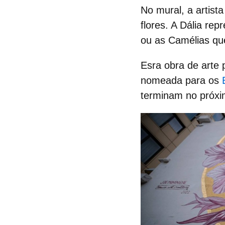
No mural, a artist
flores. A Dália re
ou as Camélias q
Esra obra de arte 
nomeada para os
terminam no próxim