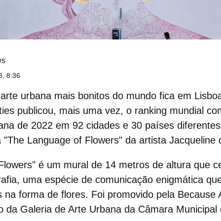
ws
3, 8:36
 arte urbana
mais bonitos do mundo fica em Lisbo
 Cities publicou, mais uma vez, o ranking mundial c
bana de 2022
em 92 cidades e 30 países diferentes
a
"The Language of Flowers"
da artista Jacqueline
Flowers"
é um mural de 14 metros de altura que ce
ografia, uma espécie de comunicação enigmática qu
os na forma de flores. Foi promovido pela
Because A
o da Galeria de Arte Urbana da Câmara Municipal 