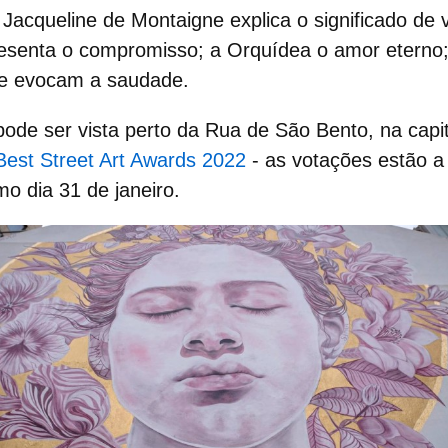
a
Jacqueline de Montaigne e
xplica o significado de 
presenta o compromisso; a Orquídea o amor eterno
ue evocam a saudade.
pode ser vista perto da Rua de São Bento, na capit
Best Street Art Awards 2022
- as votações estão a
o dia 31 de janeiro.