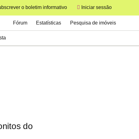
bscrever o boletim informativo
Iniciar sessão
User
Secondary
Fórum
Estatísticas
Pesquisa de imóveis
sta
onitos do