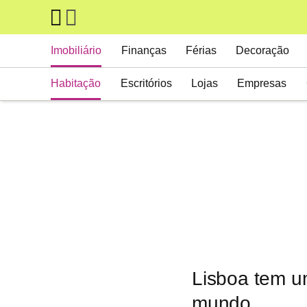
Skip to main content
Main navigation
Imobiliário
Finanças
Férias
Decoração
Habitação
Escritórios
Lojas
Empresas
Lisboa tem u
mundo