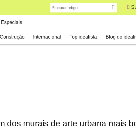
Su
Especiais
Construção
Internacional
Top idealista
Blog do ideali
m dos murais de arte urbana mais b