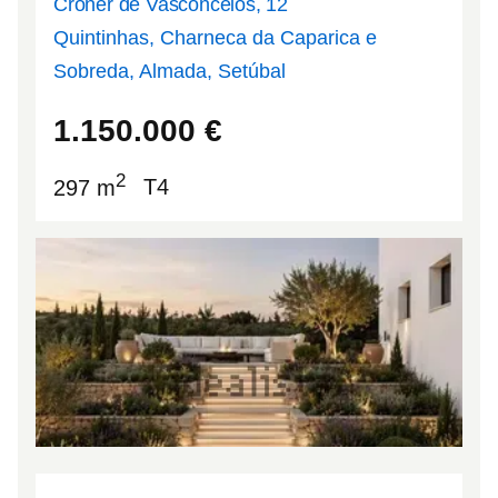
Croner de Vasconcelos, 12
Quintinhas, Charneca da Caparica e
Sobreda, Almada, Setúbal
38.6053
-9.1791
1.150.000
€
2
297 m
T4