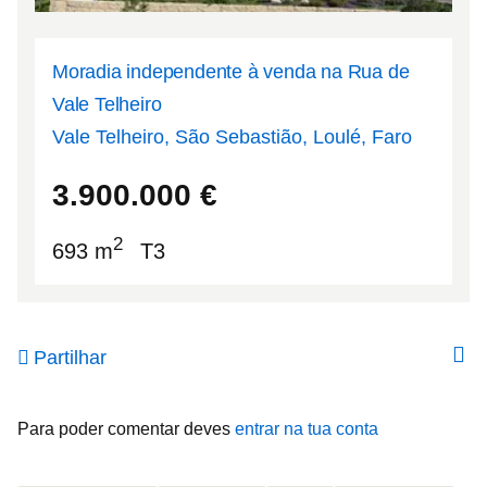
Moradia independente à venda na Rua de
Vale Telheiro
Vale Telheiro, São Sebastião, Loulé, Faro
37.1579
-8.03462
3.900.000
€
2
693 m
T3
Partilhar
Para poder comentar deves
entrar na tua conta