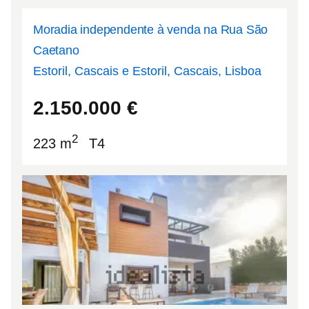
Moradia independente à venda na Rua São
Caetano
Estoril, Cascais e Estoril, Cascais, Lisboa
38.7152
-9.37659
2.150.000
€
2
223 m
T4