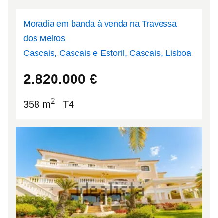
Moradia em banda à venda na Travessa
dos Melros
Cascais, Cascais e Estoril, Cascais, Lisboa
38.7106
-9.45008
2.820.000
€
2
358 m
T4