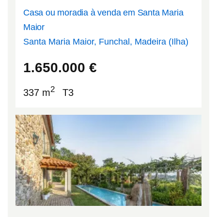
Casa ou moradia à venda em Santa Maria
Maior
Santa Maria Maior, Funchal, Madeira (Ilha)
32.6616
-16.8951
1.650.000
€
2
337 m
T3