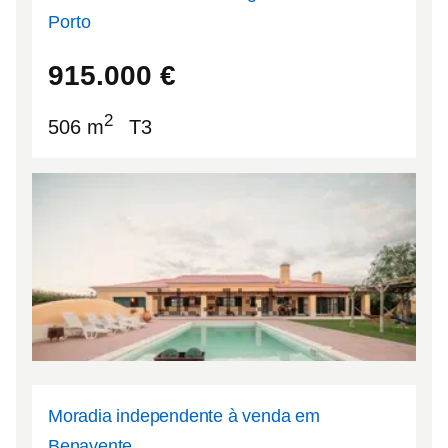
Porto
41.3262
-8.46216
915.000
€
2
506 m
T3
Moradia independente à venda em
Benavente