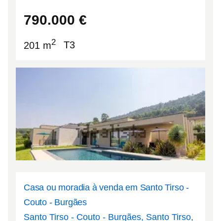
37.0867
-8.74725
790.000
€
2
201 m
T3
Casa ou moradia à venda em Santo Tirso -
Couto - Burgães
Santo Tirso - Couto - Burgães, Santo Tirso,