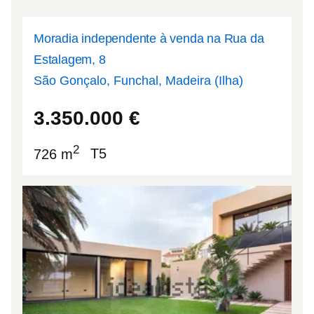
Moradia independente à venda na Rua da
Estalagem, 8
São Gonçalo, Funchal, Madeira (Ilha)
32.6577
-16.8721
3.350.000
€
2
726 m
T5