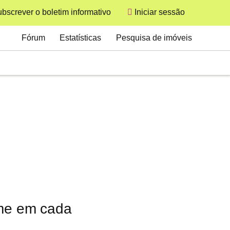
bscrever o boletim informativo
Iniciar sessão
User
Secondary
Fórum
Estatísticas
Pesquisa de imóveis
ome em cada