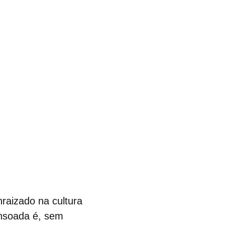
nraizado na cultura
nsoada
é, sem