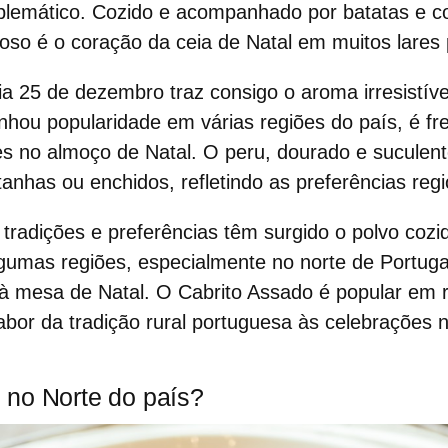
blemático. Cozido e acompanhado por batatas e co
oso é o coração da
ceia de Natal
em muitos lares 
dia
25 de dezembro
traz consigo o aroma irresistív
nhou popularidade em várias regiões do país, é f
es no
almoço de Natal
. O peru, dourado e suculent
nhas ou enchidos, refletindo as preferências regio
 tradições e preferências têm surgido o
polvo cozi
gumas regiões, especialmente no norte de Portug
 à mesa de Natal. O
Cabrito Assado
é popular em r
abor da tradição rural portuguesa às celebrações n
no Norte do país?