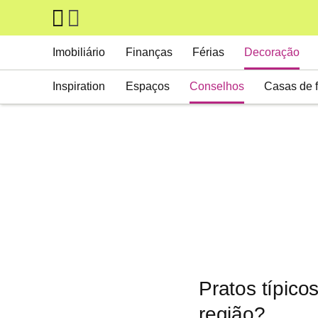
Skip to main content
Main navigation
Imobiliário
Finanças
Férias
Decoração
Inspiration
Espaços
Conselhos
Casas de 
Pratos típic
região?