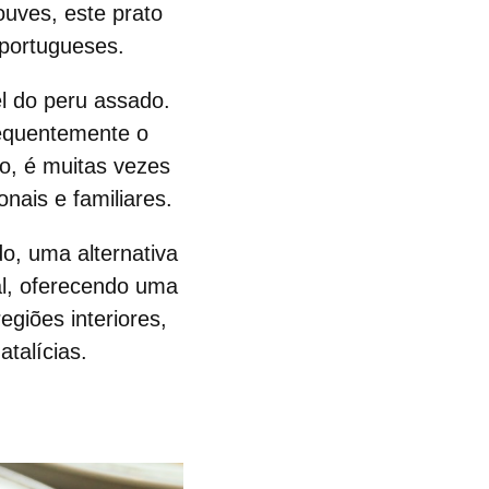
uves, este prato
portugueses.
el do peru assado.
requentemente o
o, é muitas vezes
nais e familiares.
do
, uma alternativa
al, oferecendo uma
egiões interiores,
atalícias.