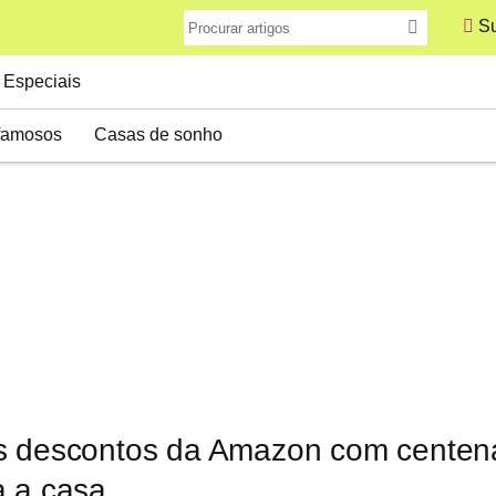
Su
Especiais
famosos
Casas de sonho
s descontos da Amazon com centen
a a casa