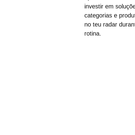
investir em soluçõ
categorias e prod
no teu radar dura
rotina.