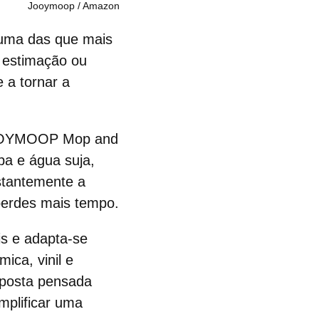
Jooymoop / Amazon
, uma das que mais
 estimação ou
 a tornar a
OYMOOP Mop and
pa e água suja,
nstantemente a
perdes mais tempo.
is e adapta-se
mica, vinil e
oposta pensada
mplificar uma