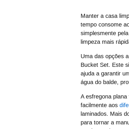
Manter a casa lim
tempo consome ao 
simplesmente pela 
limpeza mais rápid
Uma das opções a 
Bucket Set
. Este 
ajuda a garantir u
água do balde, pr
A
esfregona plana
facilmente aos
dif
laminados. Mais d
para tornar a manu