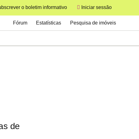
bscrever o boletim informativo
Iniciar sessão
User
Secondary
Fórum
Estatísticas
Pesquisa de imóveis
as de