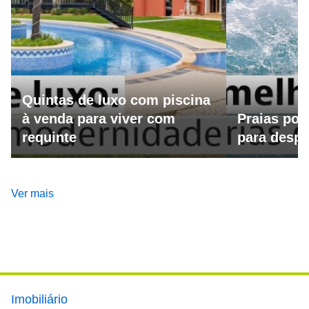
Quintas de luxo com piscina
à venda para viver com
Praias por
requinte
para despo
Ver mais
Footer main menu
Imobiliário