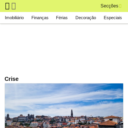
Skip to main content
Secções
Main navigation
Imobiliário
Finanças
Férias
Decoração
Especiais
Crise