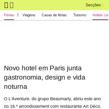
Skip to main content
Secções
Main navigation
Férias
Viagens
Casas de férias
Turismo
Hotéis co
Novo hotel em Paris junta
gastronomia, design e vida
noturna
O L’Aventure, do grupo Beaumarly, abriu este ano
no 16.º arrondissement com restaurante Art Déco,