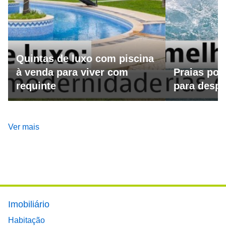
Quintas de luxo com piscina
à venda para viver com
Praias por
requinte
para despo
Ver mais
Footer main menu
Imobiliário
Habitação