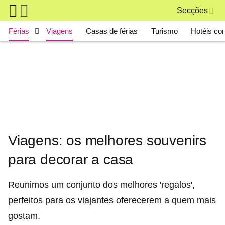
Skip to main content
Secções
Main navigation
Férias
Viagens
Casas de férias
Turismo
Hotéis co
Viagens: os melhores souvenirs
para decorar a casa
Reunimos um conjunto dos melhores 'regalos',
perfeitos para os viajantes oferecerem a quem mais
gostam.