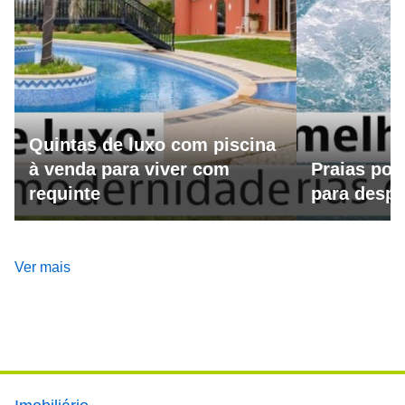
Quintas de luxo com piscina
à venda para viver com
Praias por
requinte
para despo
Ver mais
Footer main menu