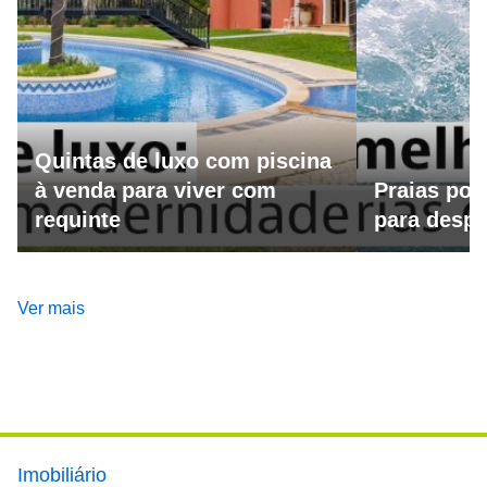
Quintas de luxo com piscina
à venda para viver com
Praias por
requinte
para despo
Ver mais
Footer main menu
Imobiliário