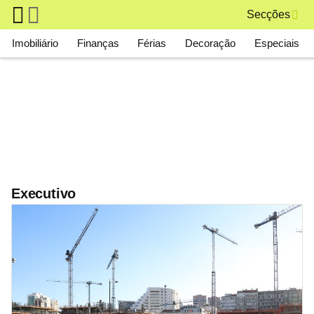
Skip to main content
Secções
Main navigation
Imobiliário
Finanças
Férias
Decoração
Especiais
Executivo