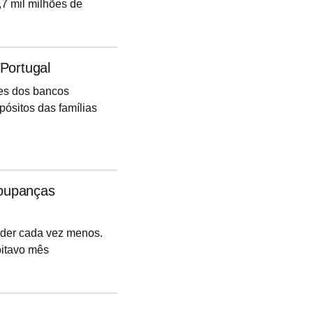
,7 mil milhões de
contabilizados pelo
Portugal
res dos bancos
pósitos das famílias
 um novo recorde
poupanças
nder cada vez menos.
oitavo mês
(BdP) também deu
prazo acabou mesmo
.