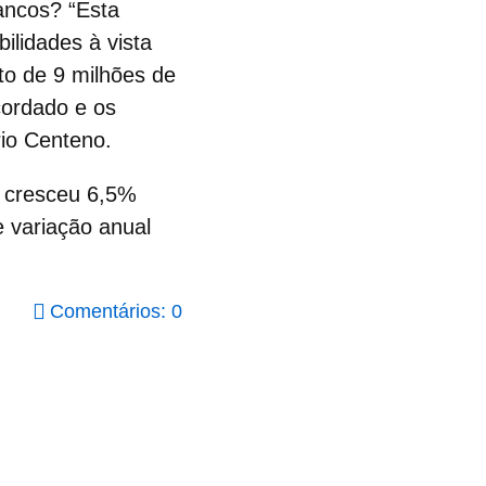
ncos? “Esta
ilidades à vista
to de 9 milhões de
ordado e os
rio Centeno.
s
cresceu 6,5%
e variação anual
Comentários: 0