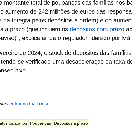
o montante total de
poupanças das famílias
nos ba
do aumento de 242 milhões de euros das responsab
e na íntegra pelos depósitos à ordem) e do aumen
os a prazo
(que incluem os
depósitos com prazo
ac
aviso)”, explica ainda o regulador liderado por Má
vereiro de 2024, o stock de
depósitos das família
 tendo-se verificado uma desaceleração da taxa d
nsecutivo.
eves
entrar na tua conta
itos bancários
Poupanças
Depósitos a prazo