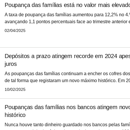
Poupança das famílias está no valor mais eleva
A taxa de poupança das famílias aumentou para 12,2% no 4.º
avançando 1,1 pontos percentuais face ao trimestre anterior 
mais alto desde o 1.º trimestre de 2021, divulgou INE esta qua
02/04/2025
março.
Depósitos a prazo atingem recorde em 2024 ape
juros
As poupanças das famílias continuam a encher os cofres do
de tal forma que registaram um novo máximo histórico. Em 2
depósitos a prazo de particulares totalizaram 128,4 mil milhõ
10/02/2025
valor registado desde o início da série do Banco de Portugal
remunerações destes depósitos caíram no último ano.
Poupanças das famílias nos bancos atingem no
histórico
Nunca houve tanto dinheiro guardado nos bancos pelas famí