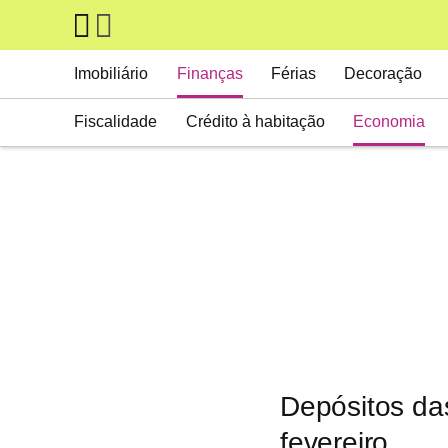
Skip to main content
Main navigation
Imobiliário
Finanças
Férias
Decoração
Fiscalidade
Crédito à habitação
Economia
Depósitos da
fevereiro