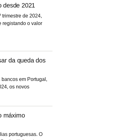
do desde 2021
 trimestre de 2024,
e registando o valor
rta-feira, dia 26 de
sar da queda dos
s bancos em Portugal,
024, os novos
es de euros, o maior
 (BdP). Já as
vo máximo
lias portuguesas. O