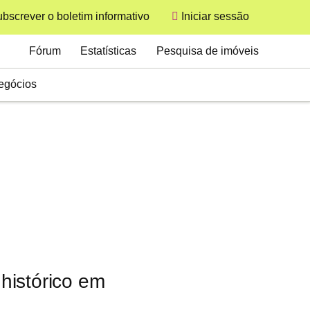
bscrever o boletim informativo
Iniciar sessão
User
Secondary
Fórum
Estatísticas
Pesquisa de imóveis
egócios
histórico em