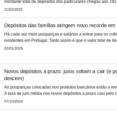
montante total de depósitos dos particulares chegou aos 192
euros no final de 2024, o maior valor desde que há registos 
11/02/2025
Banco de Portugal (BdP).
Depósitos das famílias atingem novo recorde em 
Há cada vez mais poupanças e salários a entrar para os cof
residentes em Portugal. Tanto assim é que o valor total de de
passou a totalizar 191,7 mil milhões de euros em novembro,
02/01/2025
nacional, revela o Banco de Portugal (BdP).
Novos depósitos a prazo: juros voltam a cair (e 
descem)
As poupanças colocadas nos produtos bancários estão a re
A taxa de juro média nos novos depósitos a prazo caiu pelo 
consecutivo para 2,57% em agosto. E o Banco de Portugal 
07/10/2024
conta que o montante total de poupanças nos depósitos a 
por descer nesse mês, depois de atingir um recorde em julho