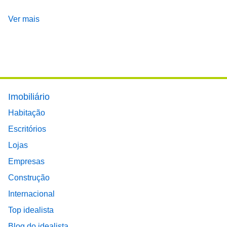
Ver mais
Footer main menu
Imobiliário
Habitação
Escritórios
Lojas
Empresas
Construção
Internacional
Top idealista
Blog do idealista