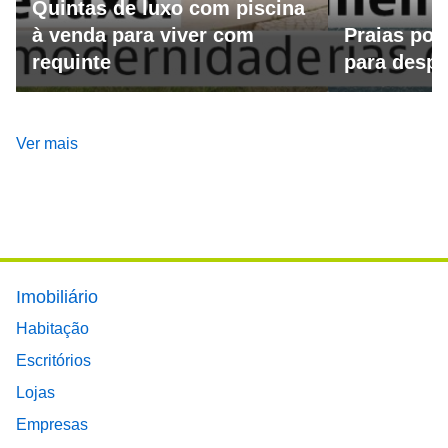
Quintas de luxo com piscina
à venda para viver com
Praias por
requinte
para despo
Ver mais
Footer main menu
Imobiliário
Habitação
Escritórios
Lojas
Empresas