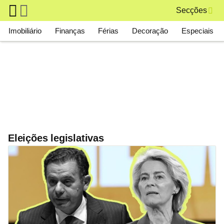
Skip to main content
Secções
Main navigation
Imobiliário
Finanças
Férias
Decoração
Especiais
Eleições legislativas