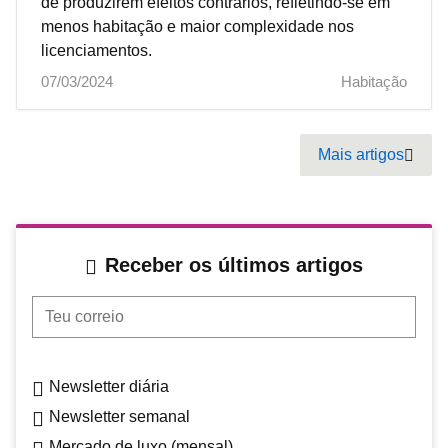
de produzirem efeitos contrários, refletindo-se em
menos habitação e maior complexidade nos
licenciamentos.
07/03/2024
Habitação
Pagination
Mais artigos
Next
Receber os últimos artigos
Teu correio
Newsletter diária
Newsletter semanal
Mercado de luxo (mensal)