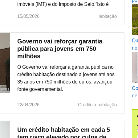
po
imóveis (IMT) e do Imposto de Selo.“Isto é
muito relevante, não é despiciendo dizer-se
15/05/2026
Habitação
Qu
Governo vai reforçar garantia
no
pública para jovens em 750
milhões
O Governo vai reforçar a garantia pública no
crédito habitação destinado a jovens até aos
35 anos em 750 milhões de euros, avançou
Co
fonte governamental.
de
22/04/2026
Crédito à habitação
Um crédito habitação em cada 5
tem risco elevado por culpa da