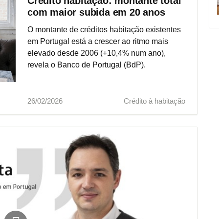
Crédito habitação: montante total
própria permanente junto de
com maior subida em 20 anos
aproximadamente 163,4 mil pessoas",
superando "os 19 mil milhões de euros" em
O montante de créditos habitação existentes
valor financiado.
em Portugal está a crescer ao ritmo mais
elevado desde 2006 (+10,4% num ano),
revela o Banco de Portugal (BdP).
26/02/2026
Crédito à habitação