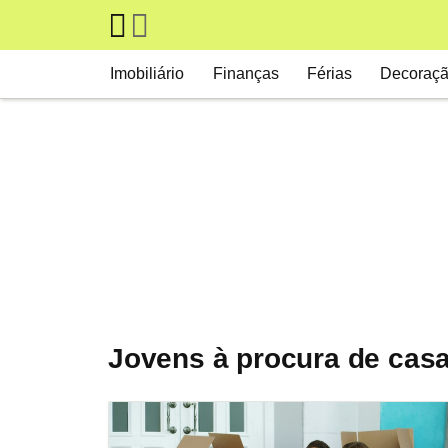
Skip to main content
Main navigation
Imobiliário
Finanças
Férias
Decoraç
Jovens à procura de cas