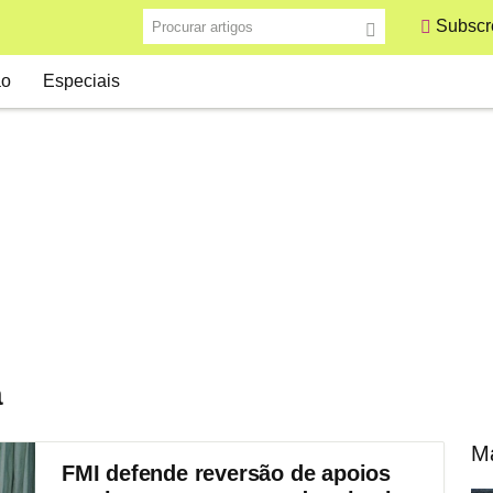
Procurar artigos
Subscre
ão
Especiais
a
Ma
FMI defende reversão de apoios