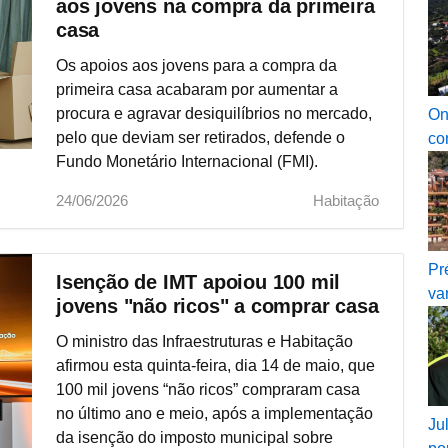
aos jovens na compra da primeira
casa
Os apoios aos jovens para a compra da
primeira casa acabaram por aumentar a
procura e agravar desiquilíbrios no mercado,
On
pelo que deviam ser retirados, defende o
co
Fundo Monetário Internacional (FMI).
24/06/2026
Habitação
Pr
Isenção de IMT apoiou 100 mil
va
jovens "não ricos" a comprar casa
O ministro das Infraestruturas e Habitação
afirmou esta quinta-feira, dia 14 de maio, que
100 mil jovens “não ricos” compraram casa
no último ano e meio, após a implementação
Ju
da isenção do imposto municipal sobre