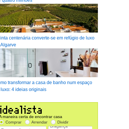
r quatro milhões
inta centenária converte-se em refúgio de luxo
 Algarve
mo transformar a casa de banho num espaço
 luxo: 4 ideias originais