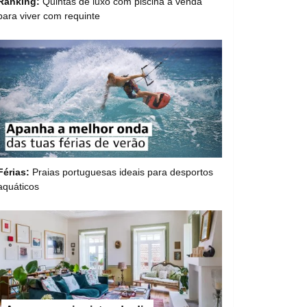
Ranking:
Quintas de luxo com piscina à venda
para viver com requinte
Férias:
Praias portuguesas ideais para desportos
aquáticos