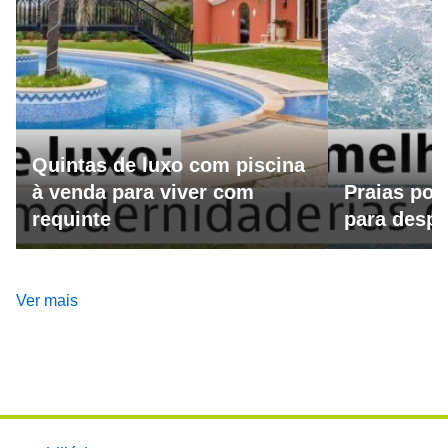
Quintas de luxo com piscina
à venda para viver com
Praias por
requinte
para despo
Ver mais
Footer main menu