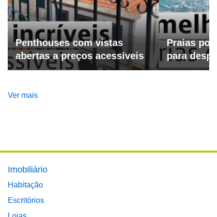
Penthouses com vistas
Praias por
abertas a preços acessíveis
para despo
Ver mais
Footer main menu
Imobiliário
Habitação
Escritórios
Lojas